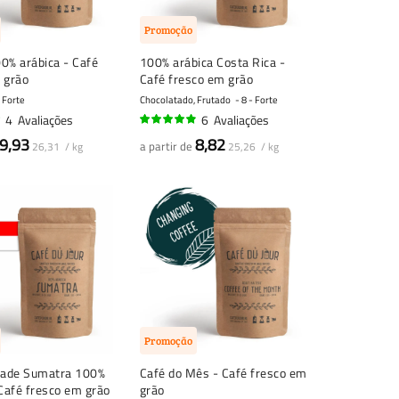
Promoção
0% arábica - Café
100% arábica Costa Rica -
 grão
Café fresco em grão
- Forte
Chocolatado, Frutado
8 - Forte
4
Avaliações
6
Avaliações
95%
9,93
8,82
a partir de
26,31 / kg
25,26 / kg
Promoção
dade Sumatra 100%
Café do Mês - Café fresco em
 Café fresco em grão
grão