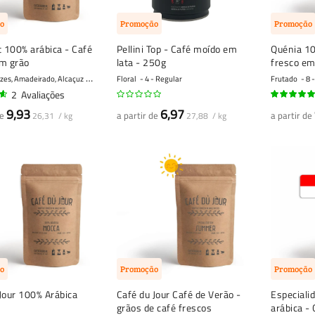
o
Promoção
Promoção
 100% arábica - Café
Pellini Top - Café moído em
Quénia 10
em grão
lata - 250g
fresco em
ozes, Amadeirado, Alcaçuz
6 - Regular
Floral
4 - Regular
Frutado
8 
2
Avaliações
100%
9,93
6,97
de
a partir de
a partir de
26,31 / kg
27,88 / kg
o
Promoção
Promoção
Jour 100% Arábica
Café du Jour Café de Verão -
Especiali
grãos de café frescos
arábica -