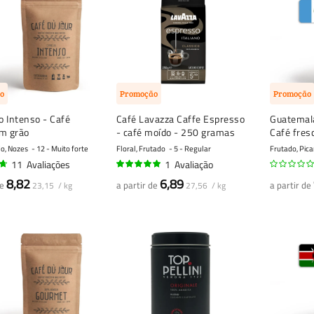
o
Promoção
Promoção
 Intenso - Café
Café Lavazza Caffe Espresso
Guatemala
em grão
- café moído - 250 gramas
Café fres
o, Nozes
12 - Muito forte
Floral, Frutado
5 - Regular
Frutado, Pic
11
Avaliações
1
Avaliação
100%
8,82
6,89
de
a partir de
a partir de
23,15 / kg
27,56 / kg