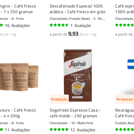
rigins - Café fresco
Descafeinado Especial 100%
Café expr
 - 7 x 250 gramas
arábica - Café fresco em grão
100% aráb
em grão
versos
8 - Forte
Chocolatado, Frutado, Nozes
5 - Regular
Chocolatado,
16
Avaliações
1
Avaliação
90%
90%
9,93
a partir de
a partir de
25,34 / kg
28,42 / kg
Promoção
Promoção
eurs - Café fresco
Segafredo Espresso Casa -
Nicarágua
- 4 x 330g
café moído - 250 gramas
Café fres
versos
8 - Forte
Chocolatado
10 - Muito forte
Frutado, Noz
11
Avaliações
12
Avaliações