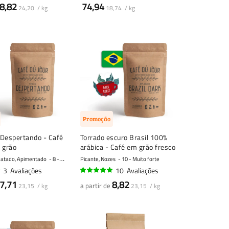
98%
8,82
74,94
24,20 / kg
18,74 / kg
Promoção
Despertando - Café
Torrado escuro Brasil 100%
 grão
arábica - Café em grão fresco
olatado, Apimentado
8 - Forte
Picante, Nozes
10 - Muito forte
3
Avaliações
10
Avaliações
99%
7,71
8,82
a partir de
23,15 / kg
23,15 / kg