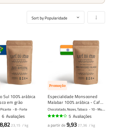
Definir Ordenação Cre
Promoção
o Sul 100% arábica
Especialidade Monsooned
esco em grão
Malabar 100% arábica - Café
fresco em grão
 Picante
8 - Forte
Chocolatado, Nozes, Tabaco
10 - Muito forte
6
Avaliações
5
Avaliações
82%
8,82
9,93
a partir de
23,15 / kg
27,36 / kg