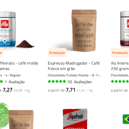
o
Promoção
Promoção
affeinato - café moído
Espresso Madrugador - Café
illy Inten
ramas
fresco em grão
250 gram
do
4 - Regular
Chocolatado, Frutado, Picante
8 - Forte
Chocolatado
1
Avaliação
55
Avaliações
97%
90%
7,27
7,71
de
a partir de
a partir de
29,08 / kg
21,04 / kg