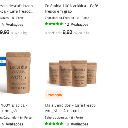
esso descafeinado
Colômbia 100% arábica - Café
ica - Café fresco
fresco em grão
 Nozes
8 - Forte
Chocolatado, Frutado
8 - Forte
4
Avaliações
12
Avaliações
91%
9,93
8,82
a partir de
28,42 / kg
24,20 / kg
Promoção
 100% arábica -
Mais vendidos - Café fresco
co em grão
em grão - 4 x 1 quilo
es, Caramelo
8 - Forte
Sabores diversos
8 - Forte
4
Avaliações
19
Avaliações