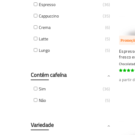
Espresso
36
Cappuccino
35
Crema
6
Latte
5
Promoçã
Lungo
5
Espresso
fresco 
Chocolatad
Contém cafeína
92%
a partir 
Sim
36
Não
5
Variedade