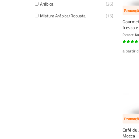
Arábica
26
Promoçã
Mistura Arábica/Robusta
15
Gourmet
fresco 
Picante, N
90%
a partir 
Promoçã
Café du 
Mocca