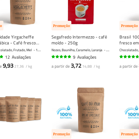
o
Promoção
Promoção
idade Yirgacheffe
Segafredo Intermezzo - café
Brasil 10
bica - Café fresco
moído - 250g
fresco em
colatado, Frutado, Mel
10 - Muito forte
Nozes, Baunilha, Caramelo, Laranja
8 - Forte
Chocolatado,
12
Avaliações
9
Avaliações
94%
91%
9,93
3,72
de
a partir de
a partir de
27,36 / kg
14,88 / kg
Promoção
Promoção