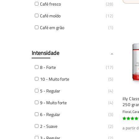
Café fresco
28
Café moído
12
Café em grão
1
Intensidade
8 - Forte
17
10 - Muito forte
5
5 - Regular
4
illy Clas
9 - Muito forte
4
250 gr
Floral, Ca
6 - Regular
3
97%
2 - Suave
2
a partir 
3 - Regular
2