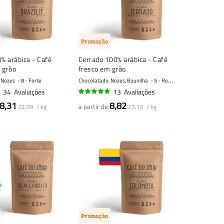
Promoção
0% arábica - Café
Cerrado 100% arábica - Café
 grão
fresco em grão
 Nozes
8 - Forte
Chocolatado, Nozes, Baunilha
5 - Regular
34
Avaliações
13
Avaliações
91%
8,31
8,82
a partir de
22,09 / kg
23,15 / kg
Promoção