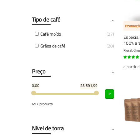
Tipo de café
Promoçã
Café moído
37
Especial
100% ará
Grãos de café
28
em grão
Floral, Cho
95%
a partir 
Preço
0,00
28 591,99
Ir
697 products
Nível de torra