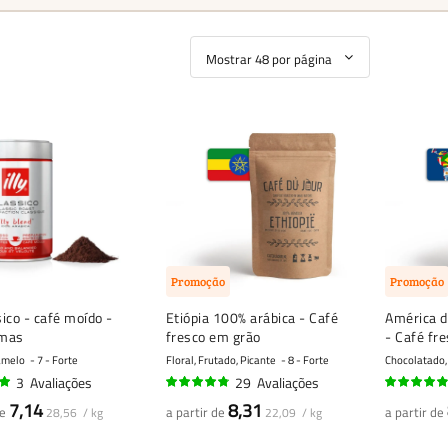
Promoção
Promoção
sico - café moído -
Etiópia 100% arábica - Café
América d
amas
fresco em grão
- Café fr
ramelo
7 - Forte
Floral, Frutado, Picante
8 - Forte
Chocolatado,
3
Avaliações
29
Avaliações
92%
93%
7,14
8,31
de
a partir de
a partir de
28,56 / kg
22,09 / kg