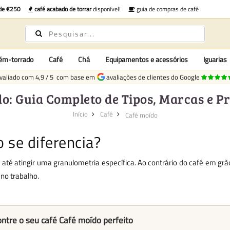
 de €250
café acabado de torrar
disponível!
guia de compras de café
cém-torrado
Café
Chá
Equipamentos e acessórios
Iguarias
valiado com
4,9
/
5
com base em
avaliações de clientes do Google
o: Guia Completo de Tipos, Marcas e 
Início
Café
Café moído
 se diferencia?
o até atingir uma granulometria específica. Ao contrário do café em g
no trabalho.
ntre o seu café Café moído perfeito