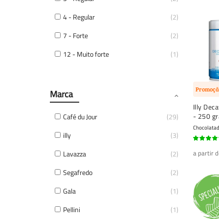
4 - Regular
2
7 - Forte
2
12 - Muito forte
1
Promoçã
Marca
Illy Dec
- 250 g
Café du Jour
29
Chocolata
illy
3
100%
a partir 
Lavazza
2
Segafredo
2
Gala
1
Pellini
1