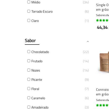
Médio
34
Single O
em grão
Torrado Escuro
6
Sabores di
Claro
1
98%
44,34
Sabor
Chocolatado
22
Frutado
14
Nozes
14
Picante
9
Floral
7
Connoiss
em grão 
Caramelo
6
Sabores di
Amadeirado
3