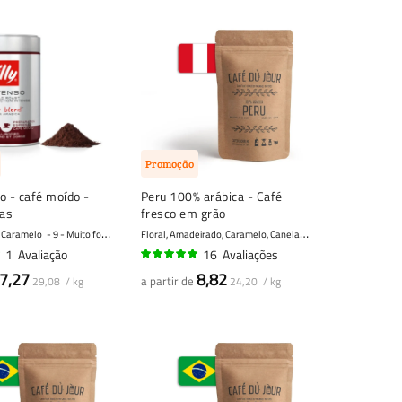
Promoção
so - café moído -
Peru 100% arábica - Café
as
fresco em grão
F
loral, Amadeirado, Caramelo, Canela
, Caramelo
9 - Muito forte
7 - Forte
1
Avaliação
16
Avaliações
98%
7,27
8,82
a partir de
29,08 / kg
24,20 / kg