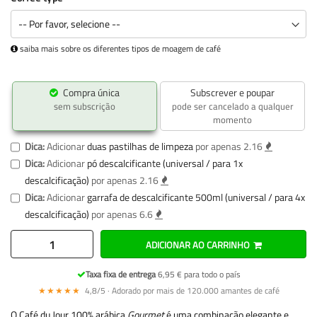
saiba mais sobre os diferentes tipos de moagem de café
Compra única
Subscrever e poupar
sem subscrição
pode ser cancelado a qualquer
momento
Dica:
Adicionar
duas pastilhas de limpeza
por apenas 2.16
Dica:
Adicionar
pó descalcificante (universal / para 1x
descalcificação)
por apenas 2.16
Dica:
Adicionar
garrafa de descalcificante 500ml (universal / para 4x
descalcificação)
por apenas 6.6
ADICIONAR AO CARRINHO
Taxa fixa de entrega
6,95 € para todo o país
★★★★★
4,8/5 · Adorado por mais de 120.000 amantes de café
O Café du Jour 100% arábica
Gourmet
é uma combinação elegante e