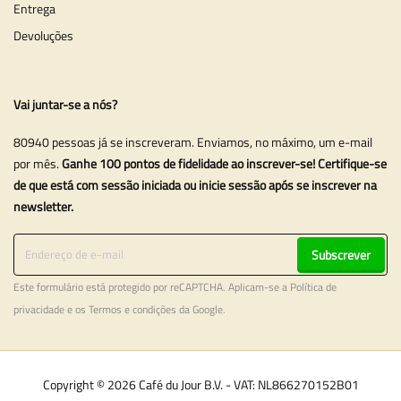
Entrega
Devoluções
Vai juntar-se a nós?
80940 pessoas já se inscreveram. Enviamos, no máximo, um e-mail
por mês.
Ganhe 100 pontos de fidelidade ao inscrever-se! Certifique-se
de que está com sessão iniciada ou inicie sessão após se inscrever na
newsletter.
Subscrever
Este formulário está protegido por reCAPTCHA. Aplicam-se a
Política de
privacidade
e os
Termos e condições
da Google.
Copyright © 2026 Café du Jour B.V. - VAT: NL866270152B01