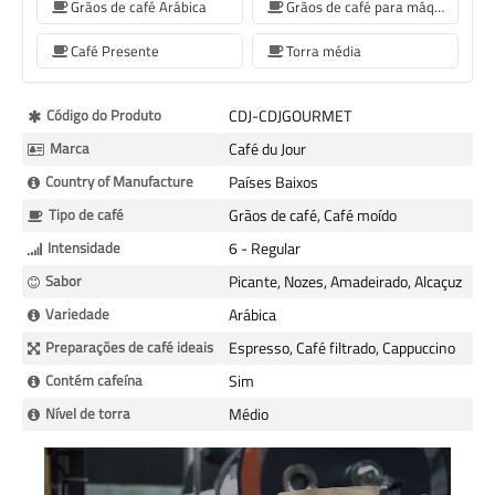
Grãos de café Arábica
Grãos de café para máquinas de café Sage
Café Presente
Torra média
Mais
Código do Produto
CDJ-CDJGOURMET
informação
Marca
Café du Jour
Country of Manufacture
Países Baixos
Tipo de café
Grãos de café, Café moído
Intensidade
6 - Regular
Sabor
Picante, Nozes, Amadeirado, Alcaçuz
Variedade
Arábica
Preparações de café ideais
Espresso, Café filtrado, Cappuccino
Contém cafeína
Sim
Nível de torra
Médio