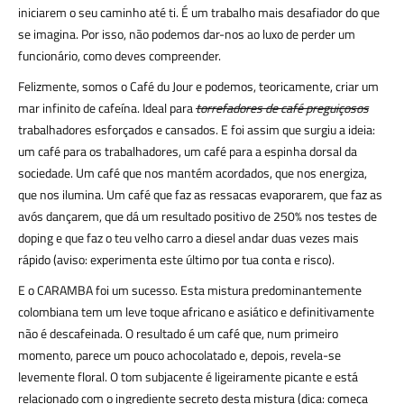
iniciarem o seu caminho até ti. É um trabalho mais desafiador do que
se imagina. Por isso, não podemos dar-nos ao luxo de perder um
funcionário, como deves compreender.
Felizmente, somos o Café du Jour e podemos, teoricamente, criar um
mar infinito de cafeína. Ideal para
torrefadores de café preguiçosos
trabalhadores esforçados e cansados. E foi assim que surgiu a ideia:
um café para os trabalhadores, um café para a espinha dorsal da
sociedade. Um café que nos mantém acordados, que nos energiza,
que nos ilumina. Um café que faz as ressacas evaporarem, que faz as
avós dançarem, que dá um resultado positivo de 250% nos testes de
doping e que faz o teu velho carro a diesel andar duas vezes mais
rápido (aviso: experimenta este último por tua conta e risco).
E o CARAMBA foi um sucesso. Esta mistura predominantemente
colombiana tem um leve toque africano e asiático e definitivamente
não é descafeinada. O resultado é um café que, num primeiro
momento, parece um pouco achocolatado e, depois, revela-se
levemente floral. O tom subjacente é ligeiramente picante e está
relacionado com o ingrediente secreto desta mistura (dica: começa