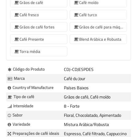
Grãos de café
Café moído
Café fresco
Café turco
Grãos de café fortes
Grãos de café para máquinas de café Sage
Café Presente
Blend Arábica e Robusta
Torra média
Mais
Código do Produto
CDJ-CDJESPDES
informação
Marca
Café du Jour
Country of Manufacture
Países Baixos
Tipo de café
Grãos de café, Café moído
Intensidade
8 - Forte
Sabor
Floral, Chocolatado, Apimentado
Variedade
Mistura Arábica/Robusta
Preparações de café ideais
Espresso, Café filtrado, Cappuccino