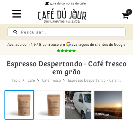
taxa fixa de entrega
€6,95 p
Avaliado com
4,9
/
5
com base em
avaliações de clientes do Google
Espresso Despertando - Café fresco
em grão
Início
Café
Café fresco
Espresso Despertando - Café f...