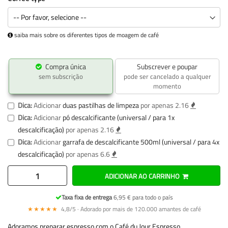
saiba mais sobre os diferentes tipos de moagem de café
Compra única
Subscrever e poupar
sem subscrição
pode ser cancelado a qualquer
momento
Dica:
Adicionar
duas pastilhas de limpeza
por apenas 2.16
Dica:
Adicionar
pó descalcificante (universal / para 1x
descalcificação)
por apenas 2.16
Dica:
Adicionar
garrafa de descalcificante 500ml (universal / para 4x
descalcificação)
por apenas 6.6
ADICIONAR AO CARRINHO
Taxa fixa de entrega
6,95 € para todo o país
★★★★★
4,8/5 · Adorado por mais de 120.000 amantes de café
Adoramos preparar espresso com o Café du Jour Espresso