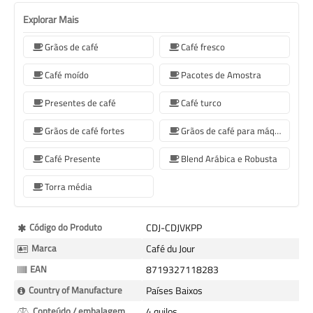
Explorar Mais
Grãos de café
Café fresco
Café moído
Pacotes de Amostra
Presentes de café
Café turco
Grãos de café fortes
Grãos de café para máquinas de café Sage
Café Presente
Blend Arábica e Robusta
Torra média
Mais
Código do Produto
CDJ-CDJVKPP
informação
Marca
Café du Jour
EAN
8719327118283
Country of Manufacture
Países Baixos
Conteúdo / embalagem
4 quilos