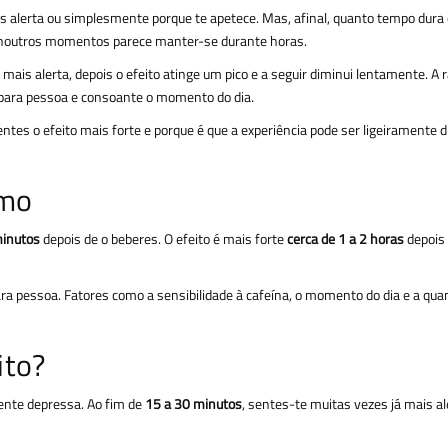
alerta ou simplesmente porque te apetece. Mas, afinal, quanto tempo dura 
o noutros momentos parece manter-se durante horas.
 mais alerta, depois o efeito atinge um pico e a seguir diminui lentamente. A 
 para pessoa e consoante o momento do dia.
entes o efeito mais forte e porque é que a experiência pode ser ligeiramente d
umo
minutos
depois de o beberes. O efeito é mais forte
cerca de 1 a 2 horas
depois
para pessoa. Fatores como a sensibilidade à cafeína, o momento do dia e a qua
ito?
mente depressa. Ao fim de
15 a 30 minutos
, sentes-te muitas vezes já mais al