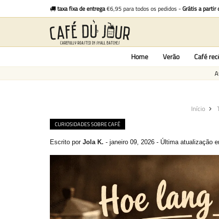
taxa fixa de entrega
€6,95 para todos os pedidos -
Grátis a partir
Home
Verão
Café re
A
Início
CURIOSIDADES SOBRE CAFÉ
Escrito por
Jola K.
-
janeiro 09, 2026
-
Última atualização 