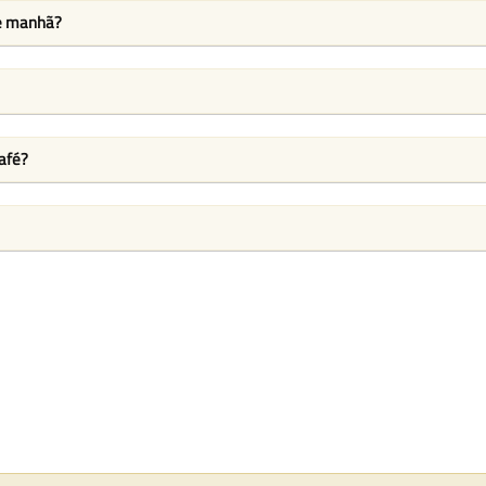
de manhã?
afé?