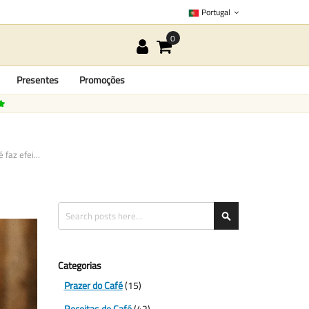
Portugal
Presentes
Promoções
faz efei...
Search
Search
Categorias
Prazer do Café
(15)
Receitas de Café
(42)