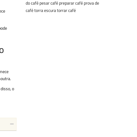
do café
pesar café
preparar café
prova de
café
torra escura
torrar café
ece
pode
o
anece
noutra.
disso, o