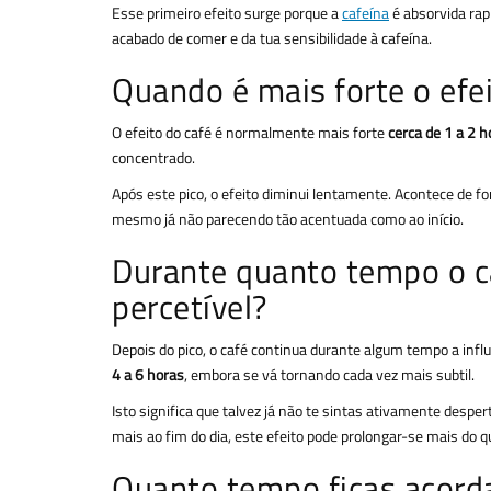
Esse primeiro efeito surge porque a
cafeína
é absorvida rap
acabado de comer e da tua sensibilidade à cafeína.
Quando é mais forte o efei
O efeito do café é normalmente mais forte
cerca de 1 a 2 h
concentrado.
Após este pico, o efeito diminui lentamente. Acontece de f
mesmo já não parecendo tão acentuada como ao início.
Durante quanto tempo o ca
percetível?
Depois do pico, o café continua durante algum tempo a influ
4 a 6 horas
, embora se vá tornando cada vez mais subtil.
Isto significa que talvez já não te sintas ativamente despe
mais ao fim do dia, este efeito pode prolongar-se mais do q
Quanto tempo ficas acord