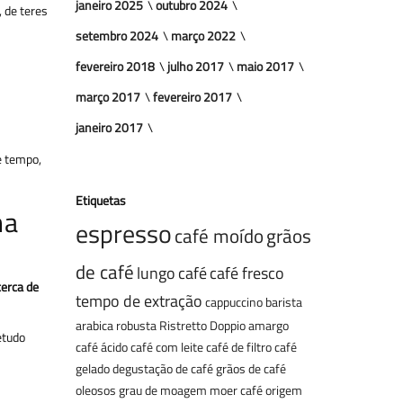
janeiro 2025
outubro 2024
 de teres
setembro 2024
março 2022
fevereiro 2018
julho 2017
maio 2017
março 2017
fevereiro 2017
janeiro 2017
e tempo,
Etiquetas
ma
espresso
café moído
grãos
de café
lungo
café
café fresco
cerca de
tempo de extração
cappuccino
barista
arabica
robusta
Ristretto
Doppio
amargo
etudo
café ácido
café com leite
café de filtro
café
gelado
degustação de café
grãos de café
oleosos
grau de moagem
moer café
origem