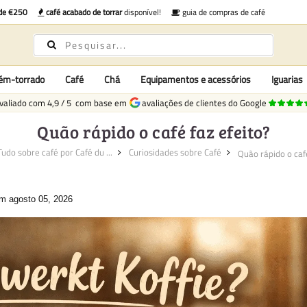
 de €250
café acabado de torrar
disponível!
guia de compras de café
cém-torrado
Café
Chá
Equipamentos e acessórios
Iguarias
valiado com
4,9
/
5
com base em
avaliações de clientes do Google
Quão rápido o café faz efeito?
Tudo sobre café por Café du ...
Curiosidades sobre Café
Quão rápido o café 
em agosto 05, 2026