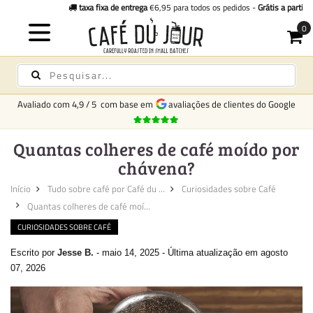
taxa fixa de entrega
€6,95 para todos os pedidos -
Grátis a partir de €250
Avaliado com
4,9
/
5
com base em
avaliações de clientes do Google
Quantas colheres de café moído por
chávena?
Início
Tudo sobre café por Café du ...
Curiosidades sobre Café
Quantas colheres de café moí...
CURIOSIDADES SOBRE CAFÉ
Escrito por
Jesse B.
-
maio 14, 2025
-
Última atualização em agosto
07, 2026