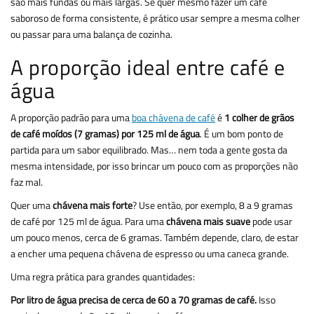
são mais fundas ou mais largas. Se quer mesmo fazer um café
saboroso de forma consistente, é prático usar sempre a mesma colher
ou passar para uma balança de cozinha.
A proporção ideal entre café e
água
A proporção padrão para uma
boa chávena de café
é
1 colher de grãos
de café moídos (7 gramas) por 125 ml de água
. É um bom ponto de
partida para um sabor equilibrado. Mas… nem toda a gente gosta da
mesma intensidade, por isso brincar um pouco com as proporções não
faz mal.
Quer uma
chávena mais forte
? Use então, por exemplo, 8 a 9 gramas
de café por 125 ml de água. Para uma
chávena mais suave
pode usar
um pouco menos, cerca de 6 gramas. Também depende, claro, de estar
a encher uma pequena chávena de espresso ou uma caneca grande.
Uma regra prática para grandes quantidades:
Por litro de água precisa de cerca de 60 a 70 gramas de café.
Isso