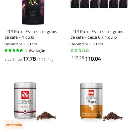
L'OR Riche Espresso - grãos
L'OR Riche Espresso - grãos
de café - 1 quilo
de café - caixa 6 x 1 quilo
Chocolatado
8 - Forte
Chocolatado
8 - Forte
1
Avaliação
100%
112,26
17,78
110,04
a partir de
17,78 / kg
Promoção