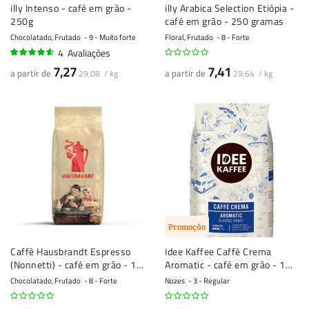
illy Intenso - café em grão -
illy Arabica Selection Etiópia -
250g
café em grão - 250 gramas
Chocolatado, Frutado
9 - Muito forte
Floral, Frutado
8 - Forte
4
Avaliações
90%
7,27
7,41
a partir de
a partir de
29,08 / kg
29,64 / kg
Promoção
Caffè Hausbrandt Espresso
Idee Kaffee Caffè Crema
(Nonnetti) - café em grão - 1
Aromatic - café em grão - 1
quilo
quilo
Chocolatado, Frutado
8 - Forte
Nozes
3 - Regular