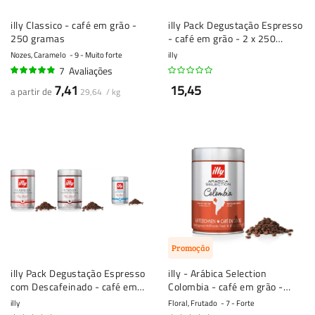
illy Classico - café em grão -
illy Pack Degustação Espresso
250 gramas
- café em grão - 2 x 250
gramas
Nozes, Caramelo
9 - Muito forte
illy
7
Avaliações
94%
7,41
15,45
a partir de
29,64 / kg
Promoção
illy Pack Degustação Espresso
illy - Arábica Selection
com Descafeinado - café em
Colombia - café em grão -
grão - 3 x 250 gramas
250g
illy
Floral, Frutado
7 - Forte