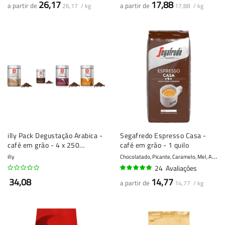
26,17
17,88
a partir de
a partir de
26,17 / kg
17,88 / kg
illy Pack Degustação Arabica -
Segafredo Espresso Casa -
café em grão - 4 x 250
café em grão - 1 quilo
gramas
C
hocolatado, Picante, Caramelo, Mel, Amêndoas
illy
24
Avaliações
95%
34,08
14,77
a partir de
14,77 / kg