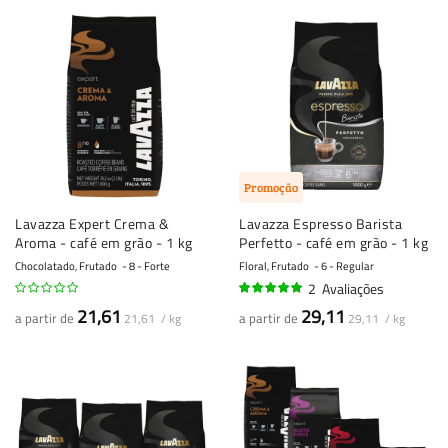
Promoção
Lavazza Expert Crema &
Lavazza Espresso Barista
Aroma - café em grão - 1 kg
Perfetto - café em grão - 1 kg
Chocolatado, Frutado
8 - Forte
Floral, Frutado
6 - Regular
2
Avaliações
100%
21,61
29,11
a partir de
a partir de
21,61 / kg
29,11 / kg