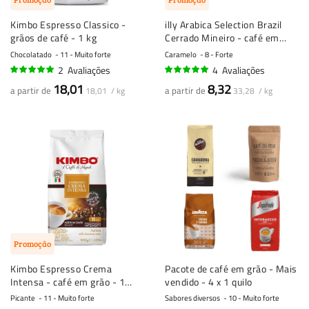
Kimbo Espresso Classico -
illy Arabica Selection Brazil
grãos de café - 1 kg
Cerrado Mineiro - café em
grão - 250 gramas
Chocolatado
11 - Muito forte
Caramelo
8 - Forte
2
Avaliações
4
Avaliações
95%
100%
18,01
8,32
a partir de
a partir de
18,01 / kg
33,28 / kg
Promoção
Kimbo Espresso Crema
Pacote de café em grão - Mais
Intensa - café em grão - 1
vendido - 4 x 1 quilo
quilo
Picante
11 - Muito forte
Sabores diversos
10 - Muito forte