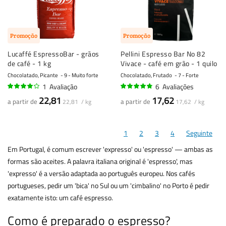
Promoção
Promoção
Lucaffé EspressoBar - grãos
Pellini Espresso Bar No 82
de café - 1 kg
Vivace - café em grão - 1 quilo
Chocolatado, Picante
9 - Muito forte
Chocolatado, Frutado
7 - Forte
1
Avaliação
6
Avaliações
80%
92%
22,81
17,62
a partir de
a partir de
22,81 / kg
17,62 / kg
1
2
3
4
Seguinte
Em Portugal, é comum escrever 'expresso' ou 'espresso' — ambas as
formas são aceites. A palavra italiana original é 'espresso', mas
'expresso' é a versão adaptada ao português europeu. Nos cafés
portugueses, pedir um 'bica' no Sul ou um 'cimbalino' no Porto é pedir
exatamente isto: um café espresso.
Como é preparado o espresso?