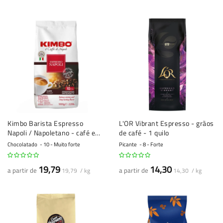
Kimbo Barista Espresso
L'OR Vibrant Espresso - grãos
Napoli / Napoletano - café em
de café - 1 quilo
grão - 1 quilo
Chocolatado
10 - Muito forte
Picante
8 - Forte
19,79
14,30
a partir de
a partir de
19,79 / kg
14,30 / kg