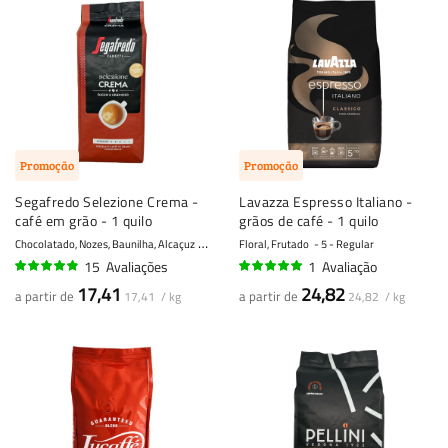
Promoção
Promoção
Segafredo Selezione Crema -
Lavazza Espresso Italiano -
café em grão - 1 quilo
grãos de café - 1 quilo
Chocolatado, Nozes, Baunilha, Alcaçuz
6 - Regular
Floral, Frutado
5 - Regular
15
Avaliações
1
Avaliação
94%
100%
17,41
24,82
a partir de
a partir de
17,41 / kg
24,82 / kg