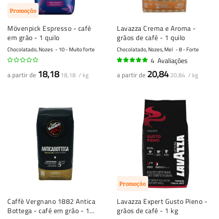
Promoção
Mövenpick Espresso - café
Lavazza Crema e Aroma -
em grão - 1 quilo
grãos de café - 1 quilo
Chocolatado, Nozes
10 - Muito forte
Chocolatado, Nozes, Mel
8 - Forte
4
Avaliações
100%
18,18
20,84
a partir de
a partir de
18,18 / kg
20,84 / kg
Promoção
Caffè Vergnano 1882 Antica
Lavazza Expert Gusto Pieno -
Bottega - café em grão - 1
grãos de café - 1 kg