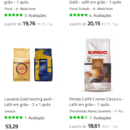
grão - 1 quilo
Gold - café em grão - 1 quilo
Floral
9 - Muito forte
Floral, Frutado
9 - Muito forte
3
Avaliações
4
Avaliações
97%
95%
19,76
20,15
a partir de
a partir de
19,76 / kg
20,15 / kg
Lavazza Gold tasting pack -
Kimbo Caffé Crema Classico -
café em grão - 2 x 1 quilo
café em grão - 1 quilo
Lavazza
Chocolatado, Nozes, Caramelo
7 - Forte
1
Avaliação
7
Avaliações
100%
84%
18,61
53,29
a partir de
18,61 / kg