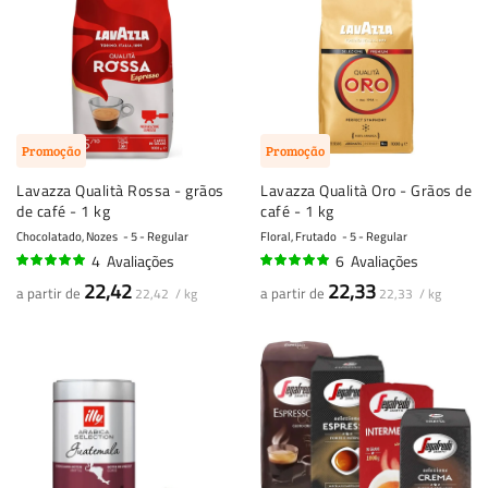
Promoção
Promoção
Lavazza Qualità Rossa - grãos
Lavazza Qualità Oro - Grãos de
de café - 1 kg
café - 1 kg
Chocolatado, Nozes
5 - Regular
Floral, Frutado
5 - Regular
4
Avaliações
6
Avaliações
98%
95%
22,42
22,33
a partir de
a partir de
22,42 / kg
22,33 / kg