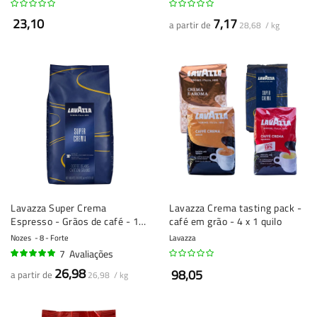
23,10
7,17
a partir de
28,68 / kg
Lavazza Super Crema
Lavazza Crema tasting pack -
Espresso - Grãos de café - 1
café em grão - 4 x 1 quilo
kg
Nozes
8 - Forte
Lavazza
7
Avaliações
100%
26,98
98,05
a partir de
26,98 / kg