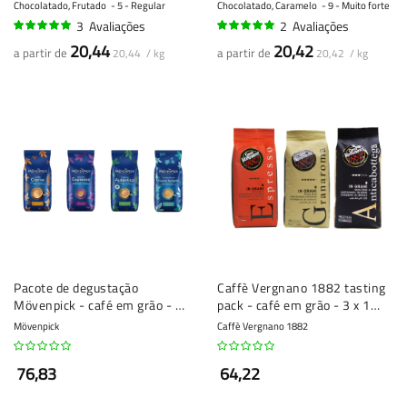
quilo
Chocolatado, Frutado
5 - Regular
Chocolatado, Caramelo
9 - Muito forte
3
Avaliações
2
Avaliações
97%
100%
20,44
20,42
a partir de
a partir de
20,44 / kg
20,42 / kg
Pacote de degustação
Caffè Vergnano 1882 tasting
Mövenpick - café em grão - 4
pack - café em grão - 3 x 1
x 1 quilo
quilo
Mövenpick
Caffè Vergnano 1882
76,83
64,22