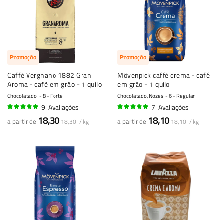
Promoção
Promoção
Caffè Vergnano 1882 Gran
Mövenpick caffè crema - café
Aroma - café em grão - 1 quilo
em grão - 1 quilo
Chocolatado
8 - Forte
Chocolatado, Nozes
6 - Regular
9
Avaliações
7
Avaliações
100%
97%
18,30
18,10
a partir de
a partir de
18,30 / kg
18,10 / kg