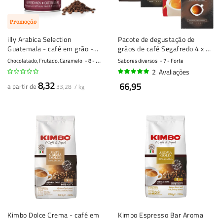
Promoção
illy Arabica Selection
Pacote de degustação de
Guatemala - café em grão -
grãos de café Segafredo 4 x 1
250 gramas
quilo
Chocolatado, Frutado, Caramelo
8 - Forte
Sabores diversos
7 - Forte
2
Avaliações
100%
8,32
66,95
a partir de
33,28 / kg
Kimbo Dolce Crema - café em
Kimbo Espresso Bar Aroma