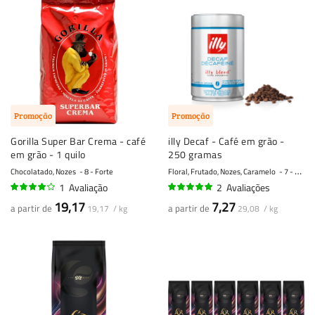
Promoção
Promoção
Gorilla Super Bar Crema - café
illy Decaf - Café em grão -
em grão - 1 quilo
250 gramas
Chocolatado, Nozes
8 - Forte
Floral, Frutado, Nozes, Caramelo
7 - Forte
1
Avaliação
2
Avaliações
80%
100%
19,17
7,27
a partir de
a partir de
19,17 / kg
29,08 / kg