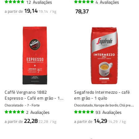
12
Avaliações
4
Avaliações
91%
95%
19,14
78,37
a partir de
19,14 / kg
Caffè Vergnano 1882
Segafredo Intermezzo - café
Espresso - Café em grão - 1
em grão - 1 quilo
quilo
C
hocolatado, Xarope de bordo, Chá preto
Chocolatado
7 - Forte
8
2
Avaliações
93
Avaliações
100%
95%
22,28
14,29
a partir de
a partir de
22,28 / kg
14,29 / kg