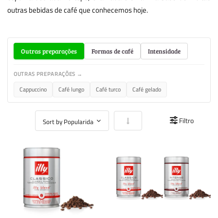
outras bebidas de café que conhecemos hoje.
Outras preparações
Formas de café
Intensidade
OUTRAS PREPARAÇÕES →
Cappuccino
Café lungo
Café turco
Café gelado
Definir Ordenação Crescente
Filtro