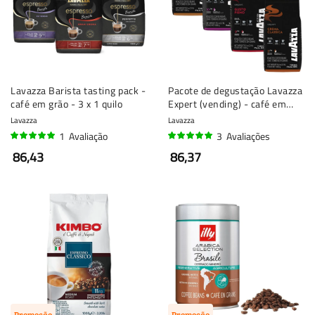
Lavazza Barista tasting pack -
Pacote de degustação Lavazza
café em grão - 3 x 1 quilo
Expert (vending) - café em
grão - 4 x 1 quilo
Lavazza
Lavazza
1
Avaliação
3
Avaliações
100%
97%
86,43
86,37
Promoção
Promoção