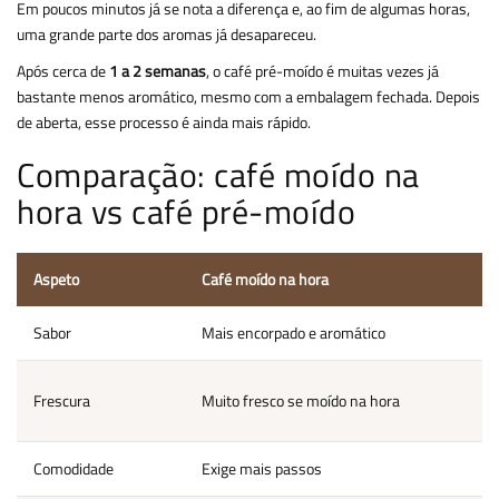
Em poucos minutos já se nota a diferença e, ao fim de algumas horas,
uma grande parte dos aromas já desapareceu.
Após cerca de
1 a 2 semanas
, o café pré-moído é muitas vezes já
bastante menos aromático, mesmo com a embalagem fechada. Depois
de aberta, esse processo é ainda mais rápido.
Comparação: café moído na
hora vs café pré-moído
Aspeto
Café moído na hora
C
Sabor
Mais encorpado e aromático
M
P
Frescura
Muito fresco se moído na hora
r
Comodidade
Exige mais passos
R