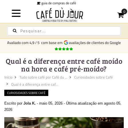
taxa fixa de entrega
€6,95 para todos os pedido
Avaliado com
4,9
/
5
com base em
avaliações de clientes do Google
Qual é a diferença entre café moído
na hora e café pré-moído?
Início
Tudo sobre café por Café du ...
Curiosidades sobre Café
Qual é a diferença entre caf...
CURIOSIDADES SOBRE CAFÉ
Escrito por
Jola K.
-
maio 05, 2026
-
Última atualização em agosto 05,
2026