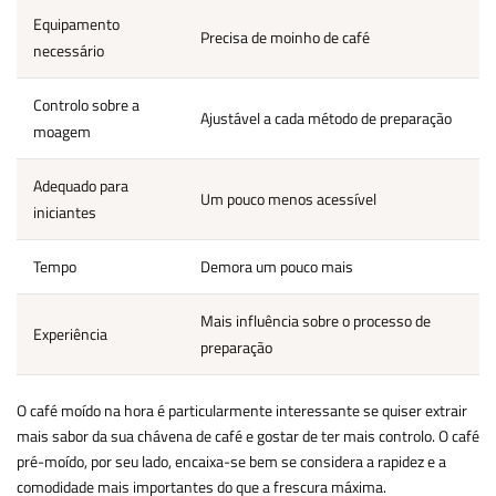
Equipamento
N
Precisa de moinho de café
necessário
e
Controlo sobre a
Ajustável a cada método de preparação
M
moagem
Adequado para
Um pouco menos acessível
M
iniciantes
Tempo
Demora um pouco mais
P
Mais influência sobre o processo de
Experiência
P
preparação
O café moído na hora é particularmente interessante se quiser extrair
mais sabor da sua chávena de café e gostar de ter mais controlo. O café
pré-moído, por seu lado, encaixa-se bem se considera a rapidez e a
comodidade mais importantes do que a frescura máxima.