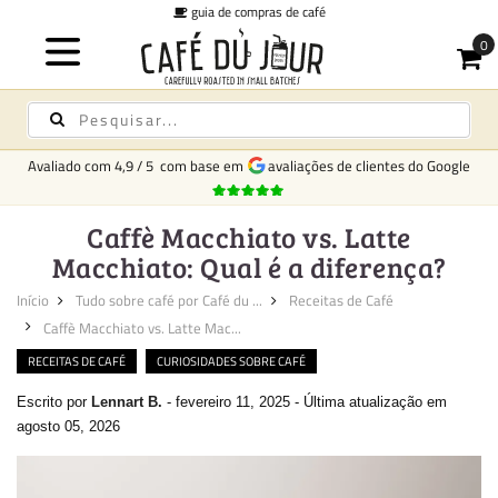
guia de compras de café
Avaliado com
4,9
/
5
com base em
avaliações de clientes do Google
Caffè Macchiato vs. Latte
Macchiato: Qual é a diferença?
Início
Tudo sobre café por Café du ...
Receitas de Café
Caffè Macchiato vs. Latte Mac...
RECEITAS DE CAFÉ
CURIOSIDADES SOBRE CAFÉ
Escrito por
Lennart B.
-
fevereiro 11, 2025
-
Última atualização em
agosto 05, 2026