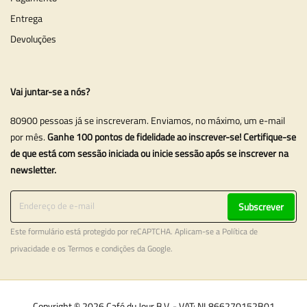
Entrega
Devoluções
Vai juntar-se a nós?
80900 pessoas já se inscreveram. Enviamos, no máximo, um e-mail
por mês.
Ganhe 100 pontos de fidelidade ao inscrever-se! Certifique-se
de que está com sessão iniciada ou inicie sessão após se inscrever na
newsletter.
Subscrever
Este formulário está protegido por reCAPTCHA. Aplicam-se a
Política de
privacidade
e os
Termos e condições
da Google.
Copyright © 2026 Café du Jour B.V. - VAT: NL866270152B01