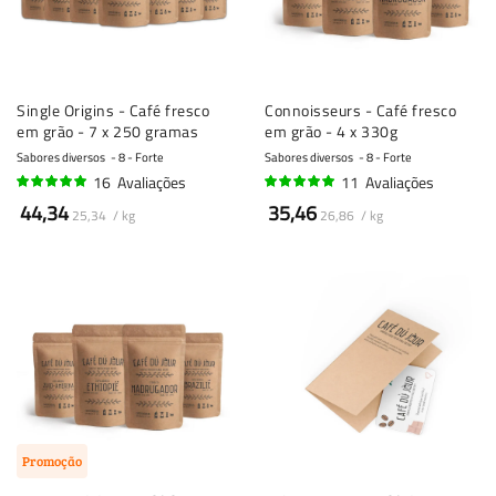
Single Origins - Café fresco
Connoisseurs - Café fresco
em grão - 7 x 250 gramas
em grão - 4 x 330g
Sabores diversos
8 - Forte
Sabores diversos
8 - Forte
16
Avaliações
11
Avaliações
98%
95%
44,34
35,46
25,34 / kg
26,86 / kg
Promoção