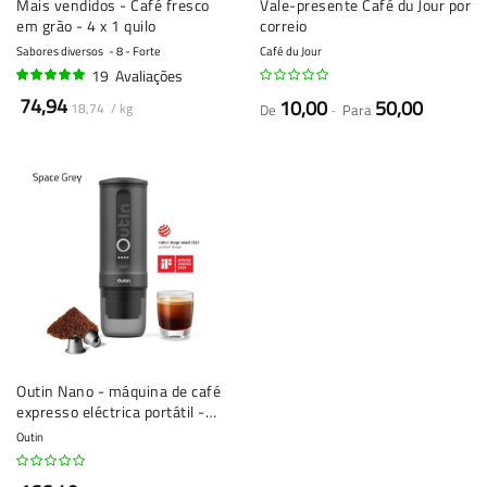
Mais vendidos - Café fresco
Vale-presente Café du Jour por
em grão - 4 x 1 quilo
correio
Sabores diversos
8 - Forte
Café du Jour
19
Avaliações
98%
74,94
10,00
50,00
18,74 / kg
De
Para
Outin Nano - máquina de café
expresso eléctrica portátil -
cápsulas e café moído
Outin