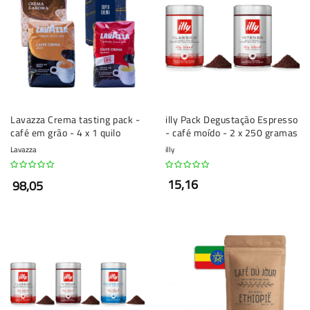
Lavazza Crema tasting pack -
illy Pack Degustação Espresso
café em grão - 4 x 1 quilo
- café moído - 2 x 250 gramas
Lavazza
illy
15,16
98,05