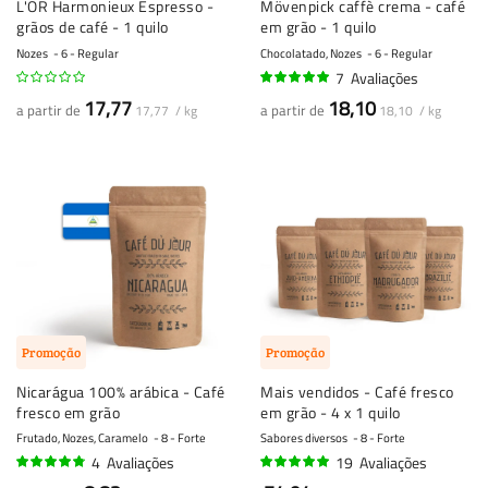
L'OR Harmonieux Espresso -
Mövenpick caffè crema - café
grãos de café - 1 quilo
em grão - 1 quilo
Nozes
6 - Regular
Chocolatado, Nozes
6 - Regular
7
Avaliações
97%
17,77
18,10
a partir de
a partir de
17,77 / kg
18,10 / kg
Promoção
Promoção
Nicarágua 100% arábica - Café
Mais vendidos - Café fresco
fresco em grão
em grão - 4 x 1 quilo
Frutado, Nozes, Caramelo
8 - Forte
Sabores diversos
8 - Forte
4
Avaliações
19
Avaliações
93%
98%