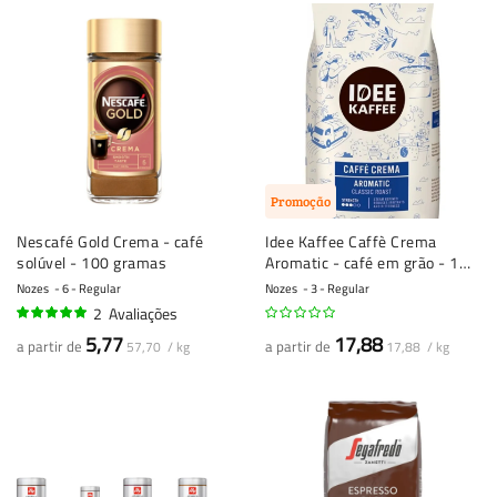
Promoção
Nescafé Gold Crema - café
Idee Kaffee Caffè Crema
solúvel - 100 gramas
Aromatic - café em grão - 1
quilo
Nozes
6 - Regular
Nozes
3 - Regular
2
Avaliações
100%
5,77
17,88
a partir de
a partir de
57,70 / kg
17,88 / kg