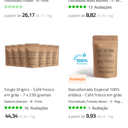
Chocolatado, Frutado
8 - Forte
Chocolatado, Nozes, Baunilha
5 - Regular
13
Avaliações
91%
26,17
8,82
a partir de
a partir de
26,17 / kg
23,15 / kg
Promoção
Single Origins - Café fresco
Descafeinado Especial 100%
em grão - 7 x 250 gramas
arábica - Café fresco em grão
Sabores diversos
8 - Forte
Chocolatado, Frutado, Nozes
5 - Regular
16
Avaliações
1
Avaliação
98%
90%
44,34
9,93
a partir de
25,34 / kg
28,42 / kg