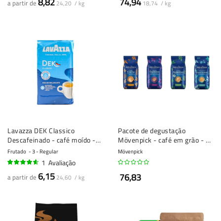
8,82
74,94
a partir de
24,20 / kg
18,74 / kg
Lavazza DEK Classico
Pacote de degustação
Descafeinado - café moído -
Mövenpick - café em grão - 4
250g
x 1 quilo
Frutado
3 - Regular
Mövenpick
1
Avaliação
90%
6,15
76,83
a partir de
24,60 / kg