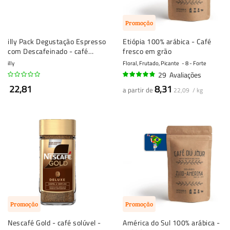
Promoção
illy Pack Degustação Espresso
Etiópia 100% arábica - Café
com Descafeinado - café
fresco em grão
moído - 3 x 250 gramas
illy
Floral, Frutado, Picante
8 - Forte
29
Avaliações
92%
22,81
8,31
a partir de
22,09 / kg
Promoção
Promoção
Nescafé Gold - café solúvel -
América do Sul 100% arábica -