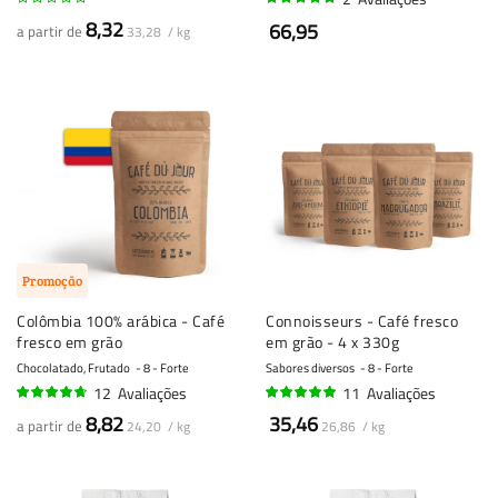
100%
8,32
66,95
a partir de
33,28 / kg
Promoção
Colômbia 100% arábica - Café
Connoisseurs - Café fresco
fresco em grão
em grão - 4 x 330g
Chocolatado, Frutado
8 - Forte
Sabores diversos
8 - Forte
12
Avaliações
11
Avaliações
91%
95%
8,82
35,46
a partir de
24,20 / kg
26,86 / kg