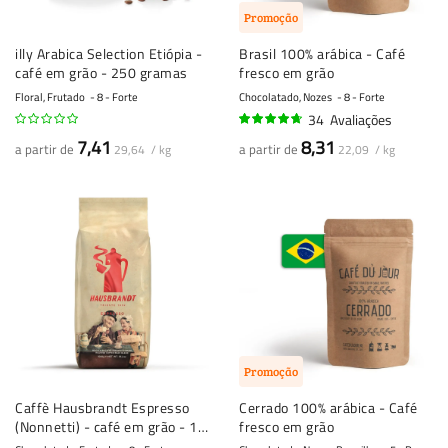
Promoção
illy Arabica Selection Etiópia -
Brasil 100% arábica - Café
café em grão - 250 gramas
fresco em grão
Floral, Frutado
8 - Forte
Chocolatado, Nozes
8 - Forte
34
Avaliações
91%
7,41
8,31
a partir de
a partir de
29,64 / kg
22,09 / kg
Promoção
Caffè Hausbrandt Espresso
Cerrado 100% arábica - Café
(Nonnetti) - café em grão - 1
fresco em grão
quilo