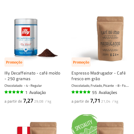
Promoção
Promoção
Illy Decaffeinato - café moído
Espresso Madrugador - Café
- 250 gramas
fresco em grão
Chocolatado
4 - Regular
Chocolatado, Frutado, Picante
8 - Forte
1
Avaliação
55
Avaliações
100%
97%
7,27
7,71
a partir de
a partir de
29,08 / kg
21,04 / kg