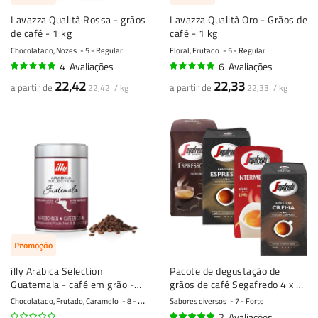
Lavazza Qualità Rossa - grãos
Lavazza Qualità Oro - Grãos de
de café - 1 kg
café - 1 kg
Chocolatado, Nozes
5 - Regular
Floral, Frutado
5 - Regular
4
Avaliações
6
Avaliações
98%
95%
22,42
22,33
a partir de
a partir de
22,42 / kg
22,33 / kg
Promoção
illy Arabica Selection
Pacote de degustação de
Guatemala - café em grão -
grãos de café Segafredo 4 x 1
250 gramas
quilo
Chocolatado, Frutado, Caramelo
8 - Forte
Sabores diversos
7 - Forte
2
Avaliações