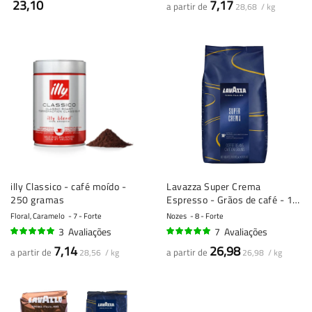
23,10
7,17
a partir de
28,68 / kg
illy Classico - café moído -
Lavazza Super Crema
250 gramas
Espresso - Grãos de café - 1
kg
Floral, Caramelo
7 - Forte
Nozes
8 - Forte
3
Avaliações
7
Avaliações
97%
100%
7,14
26,98
a partir de
a partir de
28,56 / kg
26,98 / kg