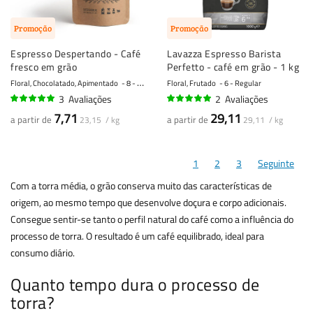
Promoção
Promoção
Espresso Despertando - Café
Lavazza Espresso Barista
fresco em grão
Perfetto - café em grão - 1 kg
Floral, Chocolatado, Apimentado
8 - Forte
Floral, Frutado
6 - Regular
3
Avaliações
2
Avaliações
97%
100%
7,71
29,11
a partir de
a partir de
23,15 / kg
29,11 / kg
1
2
3
Seguinte
Com a torra média, o grão conserva muito das características de
origem, ao mesmo tempo que desenvolve doçura e corpo adicionais.
Consegue sentir-se tanto o perfil natural do café como a influência do
processo de torra. O resultado é um café equilibrado, ideal para
consumo diário.
Quanto tempo dura o processo de
torra?