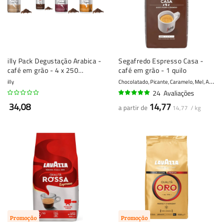
illy Pack Degustação Arabica -
Segafredo Espresso Casa -
café em grão - 4 x 250
café em grão - 1 quilo
gramas
C
hocolatado, Picante, Caramelo, Mel, Amêndoas
illy
24
Avaliações
95%
34,08
14,77
a partir de
14,77 / kg
Promoção
Promoção