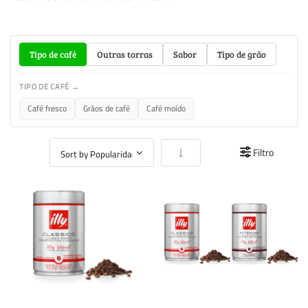
Tipo de café
Outras torras
Sabor
Tipo de grão
TIPO DE CAFÉ →
Café fresco
Grãos de café
Café moído
Definir Ordenação Crescente
Filtro