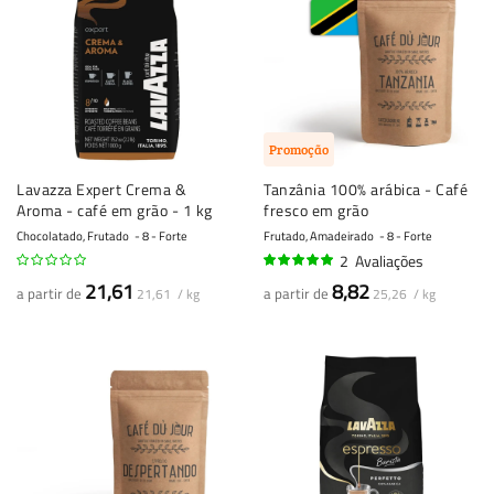
Promoção
Lavazza Expert Crema &
Tanzânia 100% arábica - Café
Aroma - café em grão - 1 kg
fresco em grão
Chocolatado, Frutado
8 - Forte
Frutado, Amadeirado
8 - Forte
2
Avaliações
95%
21,61
8,82
a partir de
a partir de
21,61 / kg
25,26 / kg