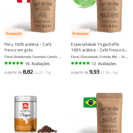
Promoção
Promoção
Peru 100% arábica - Café
Especialidade Yirgacheffe
fresco em grão
100% arábica - Café fresco em
grão
Floral, Amadeirado, Caramelo, Canela
7 - Forte
Floral, Chocolatado, Frutado, Mel
10 - Muito forte
16
Avaliações
12
Avaliações
98%
95%
8,82
9,93
a partir de
a partir de
24,20 / kg
27,36 / kg