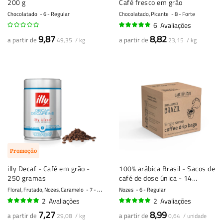
200 g
Café fresco em grão
Chocolatado
6 - Regular
Chocolatado, Picante
8 - Forte
6
Avaliações
93%
9,87
8,82
a partir de
a partir de
49,35 / kg
23,15 / kg
Promoção
illy Decaf - Café em grão -
100% arábica Brasil - Sacos de
250 gramas
café de dose única - 14
unidades
Floral, Frutado, Nozes, Caramelo
7 - Forte
Nozes
6 - Regular
2
Avaliações
2
Avaliações
100%
95%
7,27
8,99
a partir de
a partir de
29,08 / kg
0,64 / unidade