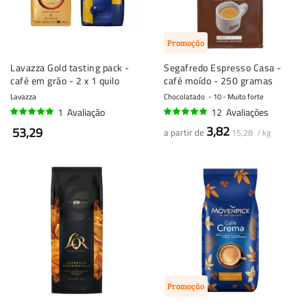
Promoção
Lavazza Gold tasting pack -
Segafredo Espresso Casa -
café em grão - 2 x 1 quilo
café moído - 250 gramas
Lavazza
Chocolatado
10 - Muito forte
1
Avaliação
12
Avaliações
100%
94%
3,82
53,29
a partir de
15,28 / kg
Promoção