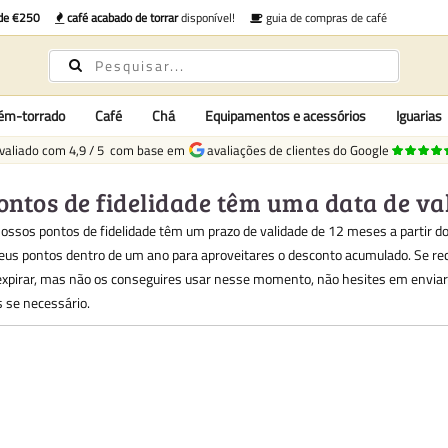
 de €250
café acabado de torrar
disponível!
guia de compras de café
cém-torrado
Café
Chá
Equipamentos e acessórios
Iguarias
valiado com
4,9
/
5
com base em
avaliações de clientes do Google
ontos de fidelidade têm uma data de va
nossos pontos de fidelidade têm um prazo de validade de 12 meses a partir d
teus pontos dentro de um ano para aproveitares o desconto acumulado. Se re
expirar, mas não os conseguires usar nesse momento, não hesites em envi
s se necessário.