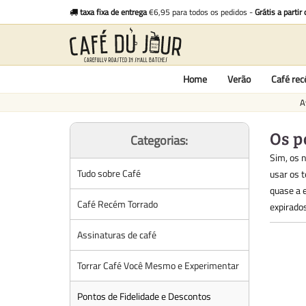
taxa fixa de entrega
€6,95 para todos os pedidos -
Grátis a partir
Home
Verão
Café re
A
Os p
Categorias:
Sim, os 
Tudo sobre Café
usar os 
quase a 
Café Recém Torrado
expirado
Assinaturas de café
Torrar Café Você Mesmo e Experimentar
Pontos de Fidelidade e Descontos