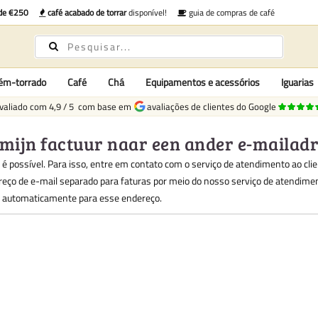
 de €250
café acabado de torrar
disponível!
guia de compras de café
cém-torrado
Café
Chá
Equipamentos e acessórios
Iguarias
valiado com
4,9
/
5
com base em
avaliações de clientes do Google
mijn factuur naar een ander e-mailad
 é possível. Para isso, entre em contato com o serviço de atendimento ao cli
eço de e-mail separado para faturas por meio do nosso serviço de atendiment
 automaticamente para esse endereço.