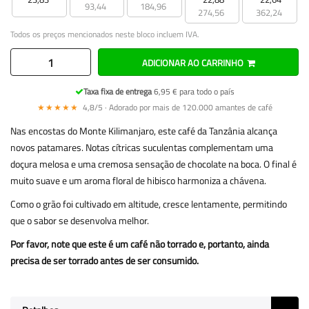
93,44
184,96
274,56
362,24
Todos os preços mencionados neste bloco incluem IVA.
ADICIONAR AO CARRINHO
Taxa fixa de entrega
6,95 € para todo o país
★★★★★
4,8/5 · Adorado por mais de 120.000 amantes de café
Nas encostas do Monte Kilimanjaro, este café da Tanzânia alcança
novos patamares. Notas cítricas suculentas complementam uma
doçura melosa e uma cremosa sensação de chocolate na boca. O final é
muito suave e um aroma floral de hibisco harmoniza a chávena.
Como o grão foi cultivado em altitude, cresce lentamente, permitindo
que o sabor se desenvolva melhor.
Por favor, note que este é um café não torrado e, portanto, ainda
precisa de ser torrado antes de ser consumido.