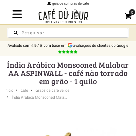
guia de compras de café
taxa f
Avaliado com
4,9
/
5
com base em
avaliações de clientes do Google
Índia Arábica Monsooned Malabar
AA ASPINWALL - café não torrado
em grão - 1 quilo
Início
Café
Grãos de café verde
Índia Arábica Monsooned Mala...