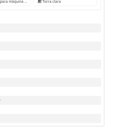
grãos de café para máquina de café Siemens
Torra clara
r