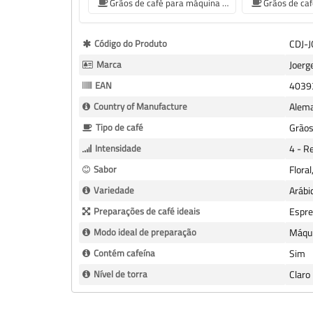
Grãos de café para máquina de café De'Longhi
Mais
Código do Produto
CDJ-
informação
Marca
Joerg
EAN
4039
Country of Manufacture
Alem
Tipo de café
Grãos
Intensidade
4 - R
Sabor
Floral
Variedade
Arábi
Preparações de café ideais
Espre
Modo ideal de preparação
Máqui
Contém cafeína
Sim
Nível de torra
Claro