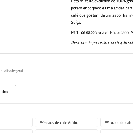
Esta mistura exclusiva de
100% grão
porém encorpado e uma acidez partic
café que gostam de um sabor harmo
Suíça.
Perfil de sabor:
Suave, Encorpado, M
Desfruta da precisão e perfeição s
 qualidade geral.
entes
Grãos de café Arábica