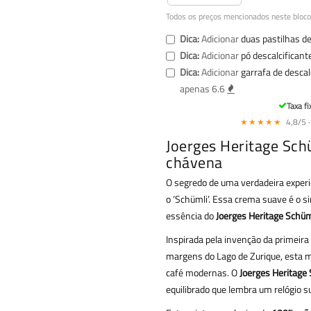
Todos os preços mencionados neste bloco
Dica:
Adicionar
duas pastilhas d
Dica:
Adicionar
pó descalcificante
Dica:
Adicionar
garrafa de descal
apenas 6.6
Taxa fi
★★★★★
4,8/5 ·
Joerges Heritage Sch
chávena
O segredo de uma verdadeira experiê
o ‘Schümli’. Essa crema suave é o s
essência do
Joerges Heritage Schüm
Inspirada pela invenção da primeira
margens do Lago de Zurique, esta m
café modernas. O
Joerges Heritage
equilibrado que lembra um relógio s