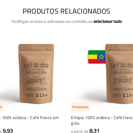
PRODUTOS RELACIONADOS
Verifique os itens a adicionar ao carrinho ou
selecionar tudo
o
Promoção
 100% arábica - Café fresco em
Etiópia 100% arábica - Café fres
grão
9,93
8,31
de
a partir de