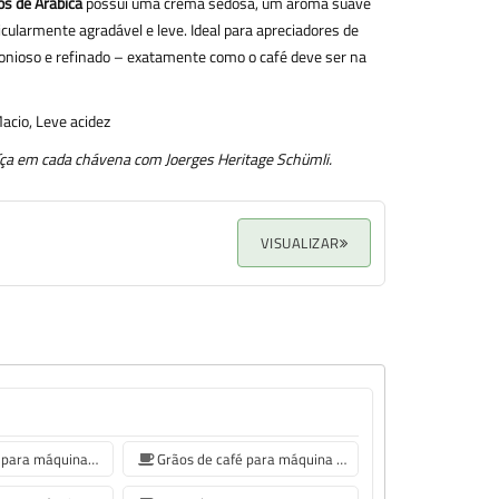
s de Arábica
possui uma crema sedosa, um aroma suave
ularmente agradável e leve. Ideal para apreciadores de
nioso e refinado – exatamente como o café deve ser na
acio, Leve acidez
uíça em cada chávena com Joerges Heritage Schümli.
VISUALIZAR
Grãos de café para máquinas de café Sage
Grãos de café para máquina de café Jura