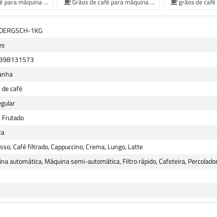
Grãos de café para máquina de café Philips
Grãos de café para máquina de café Krups
JOERGSCH-1KG
es
398131573
anha
 de café
egular
, Frutado
ca
sso, Café filtrado, Cappuccino, Crema, Lungo, Latte
na automática, Máquina semi-automática, Filtro rápido, Cafeteira, Percolado