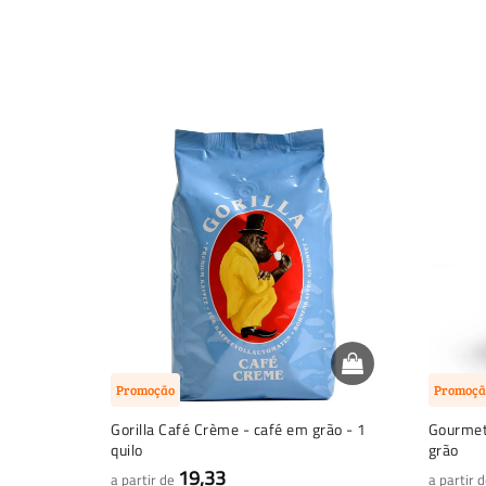
Promoção
Promoçã
Gorilla Café Crème - café em grão - 1
Gourmet
quilo
grão
19,33
a partir de
a partir 