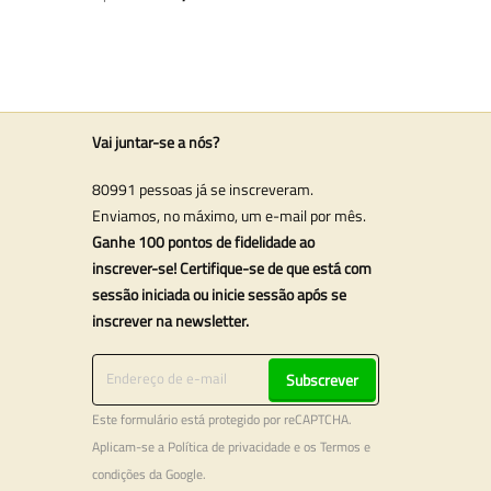
Vai juntar-se a nós?
80991 pessoas já se inscreveram.
Enviamos, no máximo, um e-mail por mês.
Ganhe 100 pontos de fidelidade ao
inscrever-se! Certifique-se de que está com
sessão iniciada ou inicie sessão após se
inscrever na newsletter.
Subscrever
Este formulário está protegido por reCAPTCHA.
Aplicam-se a
Política de privacidade
e os
Termos e
condições
da Google.