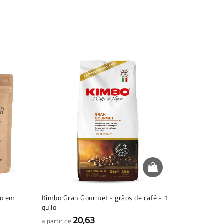
co em
Kimbo Gran Gourmet - grãos de café - 1
Joerges He
quilo
Café - 1 qui
20,63
1
a partir de
a partir de