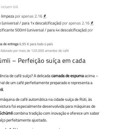
 incluem IVA.
e limpeza
por apenas 2.16
 (universal / para 1x descalcificação)
por apenas 2.16
cificante 500ml (universal / para 4x descalcificação)
por
xa de entrega
6,95 € para todo o país
 Adorado por mais de 120.000 amantes de café
ümli – Perfeição suíça em cada
ncia de café suíço? A delicada
camada de espuma
acima –
inal de um café perfeitamente preparado e representa a
li
.
 máquina de café automática na cidade suíça de Rüti, às
istura foi especialmente desenvolvida para máquinas de
 Schümli
combina tradição com inovação e oferece um sabor
uíço perfeitamente ajustado.