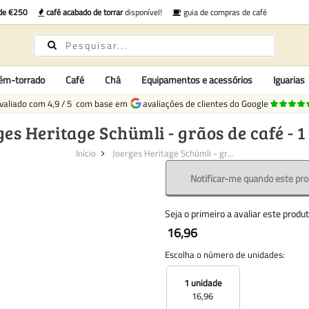
 de €250
café acabado de torrar
disponível!
guia de compras de café
cém-torrado
Café
Chá
Equipamentos e acessórios
Iguarias
valiado com
4,9
/
5
com base em
avaliações de clientes do Google
es Heritage Schümli - grãos de café - 1
Início
Joerges Heritage Schümli - gr...
Notificar-me quando este pr
Seja o primeiro a avaliar este produ
16,96
Escolha o número de unidades:
1 unidade
16,96