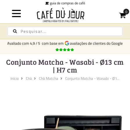
guia de compras de café
Avaliado com
4,9
/
5
com base em
avaliações de clientes do Google
Conjunto Matcha - Wasabi - Ø13 cm
| H7 cm
Início
Chá
Chá Matcha
Conjunto Matcha - Wasabi - Ø1...