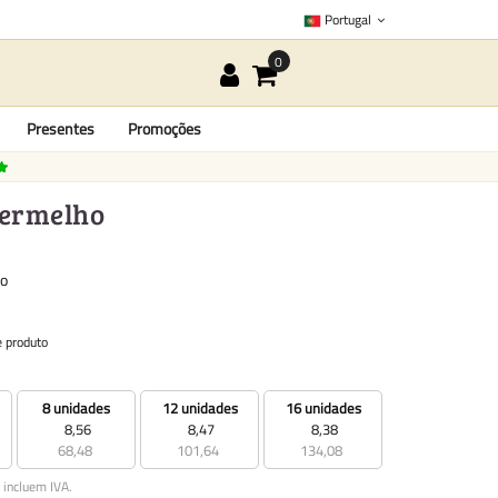
Portugal
Presentes
Promoções
vermelho
to
e produto
8 unidades
12 unidades
16 unidades
8,56
8,47
8,38
68,48
101,64
134,08
 incluem IVA.