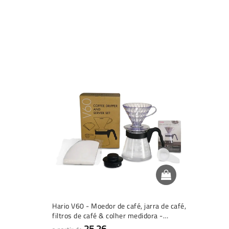
Hario V60 - Moedor de café, jarra de café,
filtros de café & colher medidora -
Conjunto completo
25,26