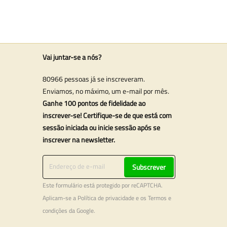
Vai juntar-se a nós?
80966 pessoas já se inscreveram.
Enviamos, no máximo, um e-mail por mês.
Ganhe 100 pontos de fidelidade ao
inscrever-se! Certifique-se de que está com
sessão iniciada ou inicie sessão após se
inscrever na newsletter.
Subscrever
Este formulário está protegido por reCAPTCHA.
Aplicam-se a
Política de privacidade
e os
Termos e
condições
da Google.