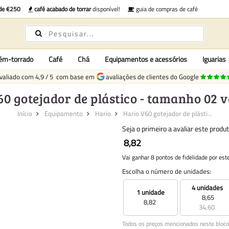
 de €250
café acabado de torrar
disponível!
guia de compras de café
cém-torrado
Café
Chá
Equipamentos e acessórios
Iguarias
valiado com
4,9
/
5
com base em
avaliações de clientes do Google
60 gotejador de plástico - tamanho 02 
Início
Equipamento
Hario
Hario V60 gotejador de plásti...
Seja o primeiro a avaliar este produ
8,82
Vai ganhar 8 pontos de fidelidade por est
Escolha o número de unidades:
4 unidades
1 unidade
8,65
8,82
34,60
Todos os preços mencionados neste bloco