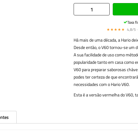
Taxa fi
★★★★★
4,8/5 ·
Há mais de uma década, a Hario dei
Desde então, o V60 tornou-se um do
A sua facilidade de uso como métod
popularidade tanto em casa como em
V60 para preparar saborosas chávena
podes ter certeza de que encontrará
necessidades com o Hario V60.
Esta é a versão vermelha do V60, ta
entes