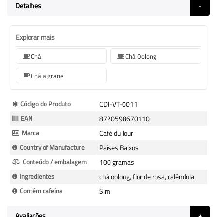
Detalhes
Explorar mais
Chá
Chá Oolong
Chá a granel
Mais
Código do Produto
CDJ-VT-0011
informação
EAN
8720598670110
Marca
Café du Jour
Country of Manufacture
Países Baixos
Conteúdo / embalagem
100 gramas
Ingredientes
chá oolong, flor de rosa, calêndula
Contém cafeína
Sim
Avaliações