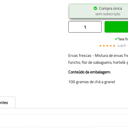
Compra única
sem subscrição
Taxa fi
★★★★★
4,8/5 ·
Ervas frescas - Mistura de ervas fr
funcho, flor de sabugueiro, hortelã
Conteúdo da embalagem:
100 gramas de chá a granel
entes