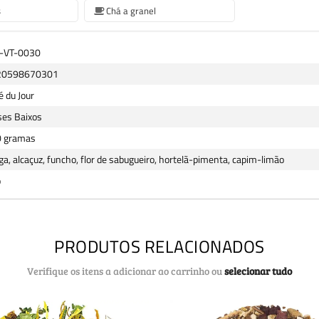
s
Chá a granel
-VT-0030
20598670301
é du Jour
ses Baixos
 gramas
iga, alcaçuz, funcho, flor de sabugueiro, hortelã-pimenta, capim-limão
o
PRODUTOS RELACIONADOS
Verifique os itens a adicionar ao carrinho ou
selecionar tudo