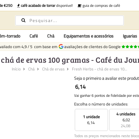
 de €250
café acabado de torrar
disponível!
guia de compras de café
cém-torrado
Café
Chá
Equipamentos e acessórios
Iguarias
valiado com
4,9
/
5
com base em
avaliações de clientes do Google
 chá de ervas 100 gramas - Café du Jou
Início
Chá
Chá de ervas
Fresh Herbs - chá de ervas 10...
Seja o primeiro a avaliar este produ
6,14
Vai ganhar 6 pontos de fidelidade por est
Escolha o número de unidades:
4 unidades
1 unidade
6,02
6,14
24,08
Todos os preços mencionados neste bloco