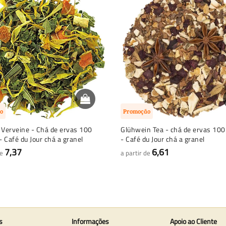
o
Promoção
 Verveine - Chá de ervas 100
Glühwein Tea - chá de ervas 10
 Café du Jour chá a granel
- Café du Jour chá a granel
7,37
6,61
de
a partir de
s
Informações
Apoio ao Cliente