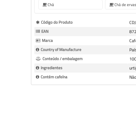
Chá
Chá de erva
Mais
Código do Produto
CDJ
informação
EAN
87
Marca
Caf
Country of Manufacture
Paí
Conteúdo / embalagem
100
Ingredientes
urt
Contém cafeína
Nã