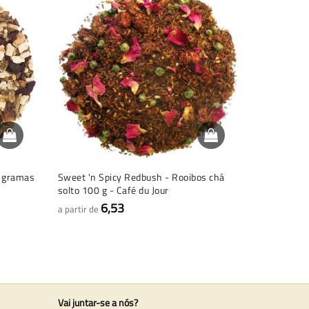
Promoção
0 gramas
Sweet 'n Spicy Redbush - Rooibos chá
Especialida
solto 100 g - Café du Jour
Café fresc
6,53
9
a partir de
a partir de
Vai juntar-se a nós?