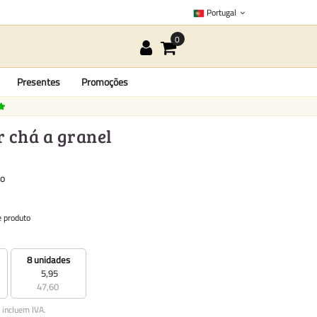
Portugal
Presentes
Promoções
r chá a granel
to
e produto
8 unidades
5,95
47,60
 incluem IVA.