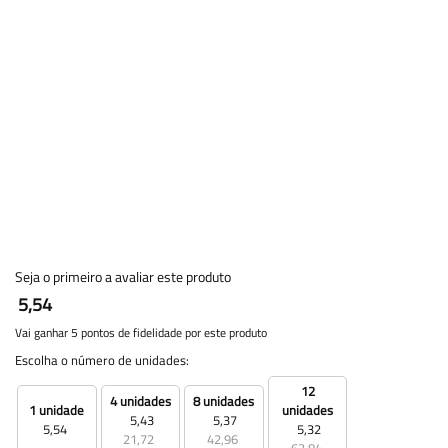
Seja o primeiro a avaliar este produto
5,54
Vai ganhar 5 pontos de fidelidade por este produto
Escolha o número de unidades:
12
4 unidades
8 unidades
1 unidade
unidades
5,43
5,37
5,54
5,32
21,72
42,96