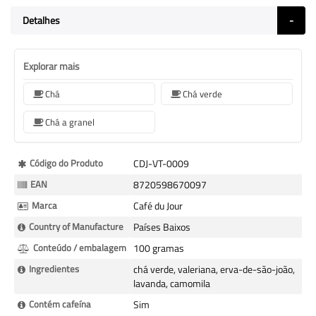
Detalhes
Explorar mais
Chá
Chá verde
Chá a granel
Mais
Código do Produto
CDJ-VT-0009
informação
EAN
8720598670097
Marca
Café du Jour
Country of Manufacture
Países Baixos
Conteúdo / embalagem
100 gramas
Ingredientes
chá verde, valeriana, erva-de-são-joão,
lavanda, camomila
Contém cafeína
Sim