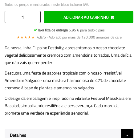
Todos os preços mencionados neste bloco incluem IVA.
ADICIONAR AO CARRINHO
Taxa fixa de entrega
6,95 € para todo o país
★★★★★
4,8/5 · Adorado por mais de 120.000 amantes de café
Da nossa linha Filippino Festivity, apresentamos o nosso chocolate
vegetal deliciosamente cremoso com amendoins torrados. Uma delícia
que não vais querer perder!
Descubra uma festa de sabores tropicais com o nosso irresistível
Amendoim Salgado - uma mistura harmoniosa de 47% de chocolate
cremoso à base de plantas e amendoins salgados.
O design da embalagem é inspirado no vibrante Festival MassKara em
Bacolod, simbolizando resiliência e perseverança. Cada mordida
promete uma verdadeira experiência sensorial.
Detalhes