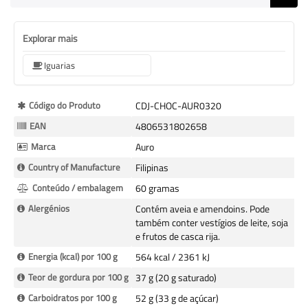
Explorar mais
Iguarias
Mais
Código do Produto
CDJ-CHOC-AUR0320
informação
EAN
4806531802658
Marca
Auro
Country of Manufacture
Filipinas
Conteúdo / embalagem
60 gramas
Alergénios
Contém aveia e amendoins. Pode
também conter vestígios de leite, soja
e frutos de casca rija.
Energia (kcal) por 100 g
564 kcal / 2361 kJ
Teor de gordura por 100 g
37 g (20 g saturado)
Carboidratos por 100 g
52 g (33 g de açúcar)