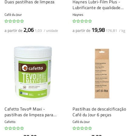
Duas pastilhas de limpeza
Haynes Lubri-Film Plus -
Lubrificante de qualidade
alimentar - 113 gramas
Café du Jour
Haynes
2,06
19,98
a partir de
a partir de
1,03 / unidade
176,81 / kg
Cafetto Tevo® Maxi -
Pastilhas de descalcificação
pastilhas de limpeza para
Café du Jour 6 peças
máquinas de café (2,5 g) - 150
Cafetto
Café du Jour
unidades