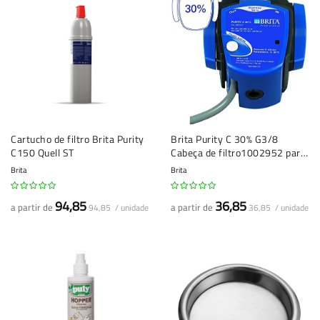
Cartucho de filtro Brita Purity
Brita Purity C 30% G3/8
C150 Quell ST
Cabeça de filtro1002952 para
Purity Quell ST
Brita
Brita
94,85
36,85
a partir de
a partir de
94,85 / unidade
36,85 / unidade