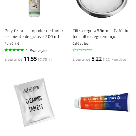
Puly Grind - limpador de funil /
Filtro cego ø 58mm - Café du
recipiente de grãos - 200 ml
Jour filtro cego em aço
inoxidável - Ferramenta de
Puly Grind
Café du Jour
limpeza para máquinas de
1
Avaliação
café expresso
100%
11,55
5,22
a partir de
a partir de
57,75 / l
5,22 / unidade