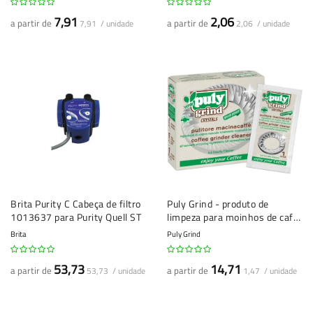
7,91
2,06
a partir de
a partir de
7,91 / unidade
2,06 / unidade
Brita Purity C Cabeça de filtro
Puly Grind - produto de
1013637 para Purity Quell ST
limpeza para moinhos de café
- 10 saquetas
Brita
Puly Grind
53,73
14,71
a partir de
a partir de
53,73 / unidade
1,47 / unidade