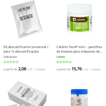
Pó descalcificante (universal /
Cafetto Tevo® mini - pastilhas
para 1x descalcificação)
de limpeza para máquinas de
café (1,5 g) - 100 unidades
Café du Jour
Cafetto
2,06
15,76
a partir de
a partir de
2,06 / unidade
0,16 / unidade