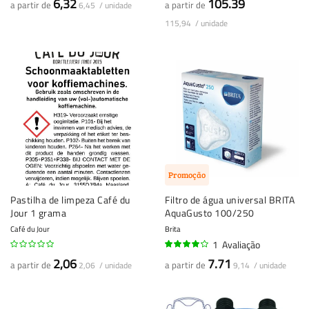
6,32
105.39
a partir de
a partir de
6,45 / unidade
115,94 / unidade
Promoção
Pastilha de limpeza Café du
Filtro de água universal BRITA
Jour 1 grama
AquaGusto 100/250
Café du Jour
Brita
1
Avaliação
80%
2,06
7.71
a partir de
a partir de
2,06 / unidade
9,14 / unidade