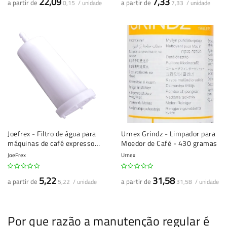
22,09
7,33
a partir de
a partir de
0,15 / unidade
7,33 / unidade
Joefrex - Filtro de água para
Urnex Grindz - Limpador para
máquinas de café expresso
Moedor de Café - 430 gramas
Universal - 1 peça
JoeFrex
Urnex
5,22
31,58
a partir de
a partir de
5,22 / unidade
31,58 / unidade
Por que razão a manutenção regular é