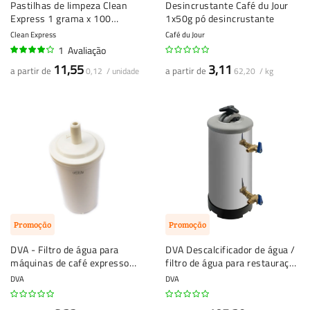
Pastilhas de limpeza Clean
Desincrustante Café du Jour
Express 1 grama x 100
1x50g pó desincrustante
unidades
Clean Express
Café du Jour
1
Avaliação
80%
11,55
3,11
a partir de
a partir de
0,12 / unidade
62,20 / kg
Promoção
Promoção
DVA - Filtro de água para
DVA Descalcificador de água /
máquinas de café expresso
filtro de água para restauração
Universal - 1 peça
ou uso privado
DVA
DVA