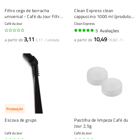
Filtro cego de borracha
Clean Express clean
universal - Café du Jour Filtro
cappuccino 1000 ml (produto
cego de borracha Ø 50mm -
de limpeza de leite / produto
Café du Jour
Clean Express
Ferramenta de limpeza para
de limpeza de cappuccino)
5
Avaliações
máquinas de café expresso
100%
3,11
10,49
a partir de
a partir de
3,11 / unidade
10,82 / l
Promoção
Escova de grupo
Pastilha de limpeza Café du
Jour 2,5g
Café du Jour
Café du Jour