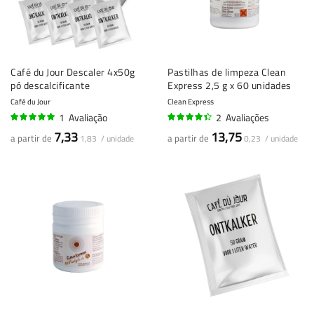
Café du Jour Descaler 4x50g
Pastilhas de limpeza Clean
pó descalcificante
Express 2,5 g x 60 unidades
Café du Jour
Clean Express
1
Avaliação
2
Avaliações
100%
85%
7,33
13,75
a partir de
a partir de
1,83 / unidade
0,23 / unidade