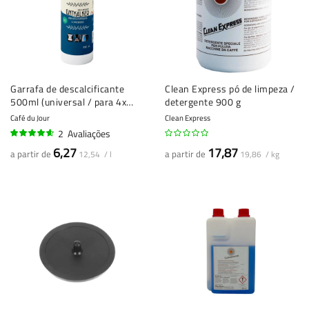
Garrafa de descalcificante
Clean Express pó de limpeza /
500ml (universal / para 4x
detergente 900 g
descalcificação)
Café du Jour
Clean Express
2
Avaliações
90%
6,27
17,87
a partir de
a partir de
12,54 / l
19,86 / kg