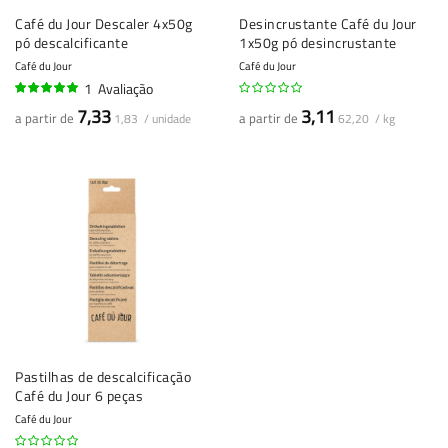
Café du Jour Descaler 4x50g
Desincrustante Café du Jour
pó descalcificante
1x50g pó desincrustante
Café du Jour
Café du Jour
1
Avaliação
100%
7,33
3,11
a partir de
a partir de
1,83 / unidade
62,20 / kg
Pastilhas de descalcificação
Café du Jour 6 peças
Café du Jour