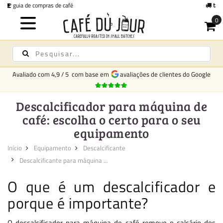
taxa fixa de entrega
€6,95 para todos os pedidos -
Grátis a partir de €250
Avaliado com
4,9
/
5
com base em
avaliações de clientes do Google
Descalcificador para máquina de
café: escolha o certo para o seu
equipamento
Início
Equipamento
Descalcificante
Descalcificante para máquina ...
O que é um descalcificador e
porque é importante?
O descalcificador para máquina de café remove o calcário dos