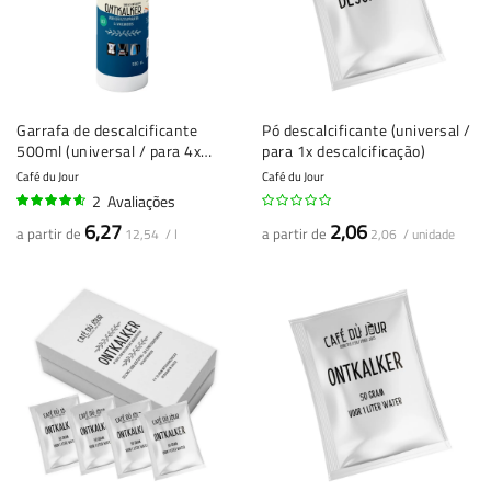
Garrafa de descalcificante
Pó descalcificante (universal /
500ml (universal / para 4x
para 1x descalcificação)
descalcificação)
Café du Jour
Café du Jour
2
Avaliações
90%
6,27
2,06
a partir de
a partir de
12,54 / l
2,06 / unidade