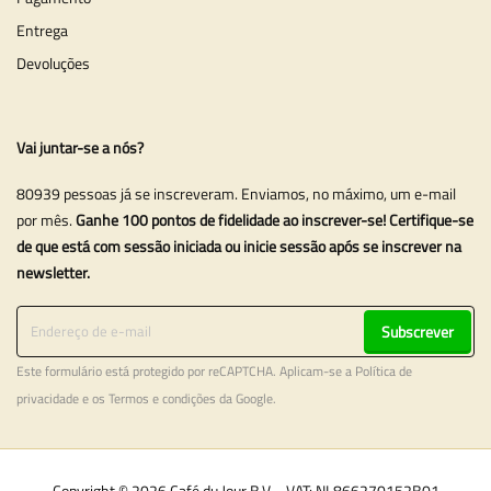
Entrega
Devoluções
Vai juntar-se a nós?
80939 pessoas já se inscreveram. Enviamos, no máximo, um e-mail
por mês.
Ganhe 100 pontos de fidelidade ao inscrever-se! Certifique-se
de que está com sessão iniciada ou inicie sessão após se inscrever na
newsletter.
Subscrever
Este formulário está protegido por reCAPTCHA. Aplicam-se a
Política de
privacidade
e os
Termos e condições
da Google.
Copyright © 2026 Café du Jour B.V. - VAT: NL866270152B01