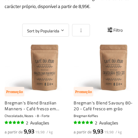
carácter próprio, disponível a partir de 8,95€.
Definir Ordenação Crescente
Filtro
Promoção
Promoção
Bregman's Blend Brazilian
Bregman's Blend Savoury 80-
Manners - Café fresco em
20 - Café fresco em grão
grão
Chocolatado, Nozes
8 - Forte
Bregman Koffies
2
Avaliações
2
Avaliações
95%
100%
9,93
9,93
a partir de
a partir de
19,98 / kg
19,98 / kg