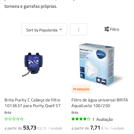
torneira e garrafas próprias.
Definir Ordenação Crescente
Filtro
Promoção
Brita Purity C Cabeça de filtro
Filtro de água universal BRITA
1013637 para Purity Quell ST
AquaGusto 100/250
Brita
Brita
1
Avaliação
80%
53,73
7,71
a partir de
a partir de
53,73 / unidade
9,14 / unidade