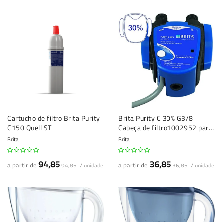
Cartucho de filtro Brita Purity
Brita Purity C 30% G3/8
C150 Quell ST
Cabeça de filtro1002952 para
Purity Quell ST
Brita
Brita
94,85
36,85
a partir de
a partir de
94,85 / unidade
36,85 / unidade