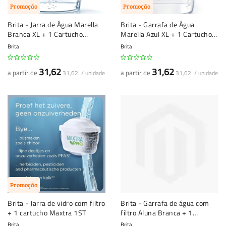
Promoção
Promoção
Brita - Jarra de Água Marella
Brita - Garrafa de Água
Branca XL + 1 Cartucho
Marella Azul XL + 1 Cartucho
Maxtra 3,5L
Maxtra 3,5L
Brita
Brita
31,62
31,62
a partir de
a partir de
31,62 / unidade
31,62 / unidade
Promoção
Brita - Jarra de vidro com filtro
Brita - Garrafa de água com
+ 1 cartucho Maxtra 1ST
filtro Aluna Branca + 1
Cartucho Maxtra PRO
Brita
Brita