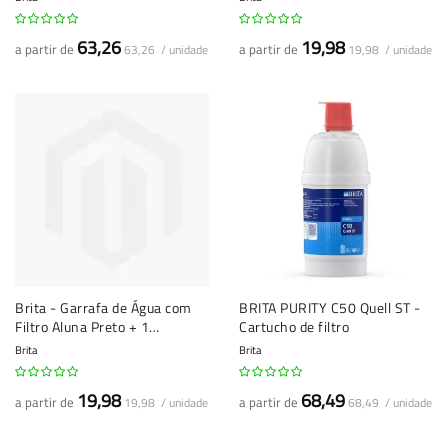
63,26
19,98
a partir de
a partir de
63,26 / unidade
19,98 / unidade
Brita - Garrafa de Água com
BRITA PURITY C50 Quell ST -
Filtro Aluna Preto + 1
Cartucho de filtro
Cartucho Maxtra PRO
Brita
Brita
19,98
68,49
a partir de
a partir de
19,98 / unidade
68,49 / unidade