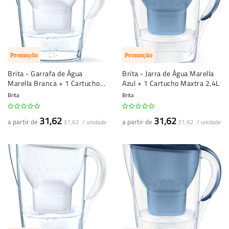
Promoção
Promoção
Brita - Garrafa de Água
Brita - Jarra de Água Marella
Marella Branca + 1 Cartucho
Azul + 1 Cartucho Maxtra 2,4L
Maxtra 2,4L
Brita
Brita
31,62
31,62
a partir de
a partir de
31,62 / unidade
31,62 / unidade