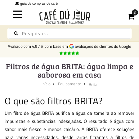
taxa fixa de entrega
€6,95 para todos os pedidos -
Grátis a partir de €250
Avaliado com
4,9
/
5
com base em
avaliações de clientes do Google
Filtros de água BRITA: água limpa e
saborosa em casa
Início
Equipamento
Brita
O que são filtros BRITA?
Um filtro de água BRITA purifica a água da torneira ao remover
impurezas e substâncias indesejadas. O resultado é água com
sabor mais fresco e menos calcário. A BRITA oferece soluções
para várias necessidades, desde jarras filtrantes a filtros de