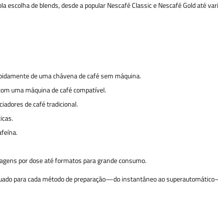
a escolha de blends, desde a popular Nescafé Classic e Nescafé Gold até var
 rapidamente de uma chávena de café sem máquina.
 com uma máquina de café compatível.
iadores de café tradicional.
icas.
feína.
agens por dose até formatos para grande consumo.
quado para cada método de preparação—do instantâneo ao superautomático—e