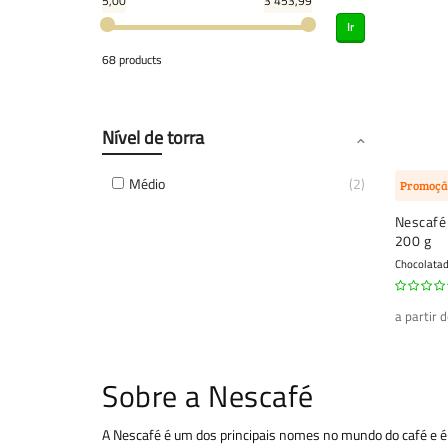
5,00
3 453,99
Ir
68 products
Nível de torra
Médio
2
Promoçã
Nescafé 
200 g
Chocolata
a partir 
Sobre a Nescafé
A Nescafé é um dos principais nomes no mundo do café e é 