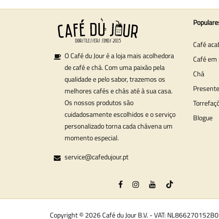
Populare
Café aca
O Café du Jour é a loja mais acolhedora
Café em 
de café e chá. Com uma paixão pela
Chá
qualidade e pelo sabor, trazemos os
Present
melhores cafés e chás até à sua casa.
Os nossos produtos são
Torrefaç
cuidadosamente escolhidos e o serviço
Blogue
personalizado torna cada chávena um
momento especial.
service@cafedujour.pt
Copyright © 2026 Café du Jour B.V. - VAT: NL866270152B