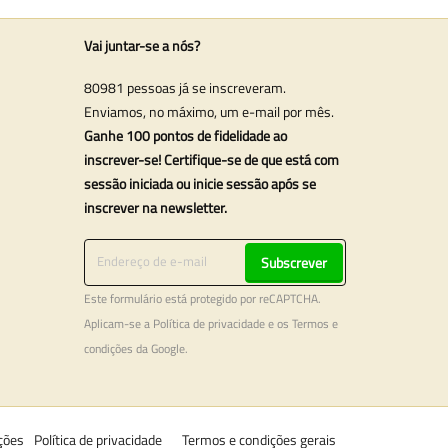
Vai juntar-se a nós?
80981 pessoas já se inscreveram.
Enviamos, no máximo, um e-mail por mês.
Ganhe 100 pontos de fidelidade ao
inscrever-se! Certifique-se de que está com
sessão iniciada ou inicie sessão após se
inscrever na newsletter.
Subscrever
Este formulário está protegido por reCAPTCHA.
Aplicam-se a
Política de privacidade
e os
Termos e
condições
da Google.
ções
Política de privacidade
Termos e condições gerais