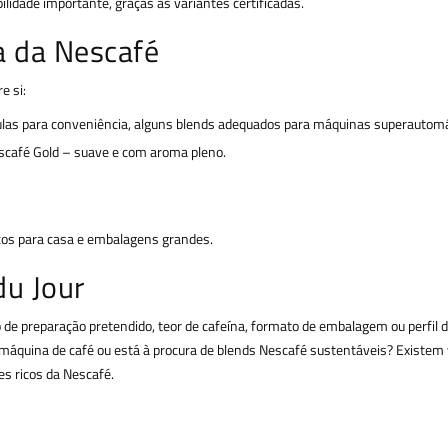
idade importante, graças às variantes certificadas.
a da Nescafé
e si:
sulas para conveniência, alguns blends adequados para máquinas superautomá
escafé Gold – suave e com aroma pleno.
scos para casa e embalagens grandes.
du Jour
de preparação pretendido, teor de cafeína, formato de embalagem ou perfil de
 máquina de café ou está à procura de blends Nescafé sustentáveis? Existem 
es ricos da Nescafé.