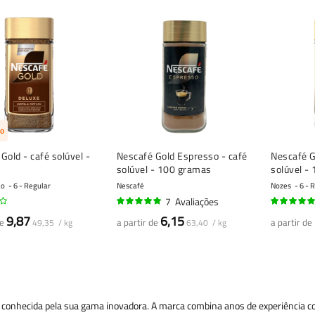
o
Gold - café solúvel -
Nescafé Gold Espresso - café
Nescafé G
solúvel - 100 gramas
solúvel -
do
6 - Regular
Nescafé
Nozes
6 - 
7
Avaliações
99%
100%
9,87
6,15
de
a partir de
a partir de
49,35 / kg
63,40 / kg
conhecida pela sua gama inovadora. A marca combina anos de experiência com