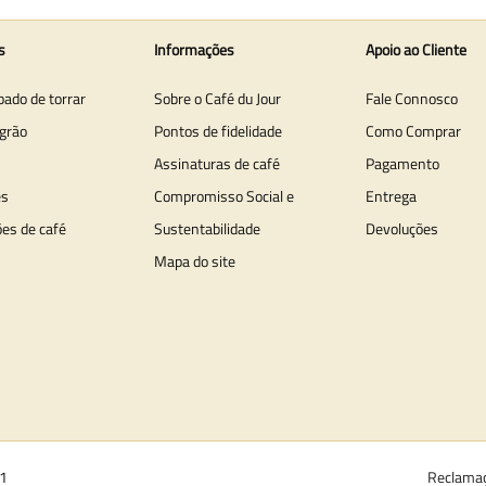
s
Informações
Apoio ao Cliente
bado de torrar
Sobre o Café du Jour
Fale Connosco
grão
Pontos de fidelidade
Como Comprar
Assinaturas de café
Pagamento
es
Compromisso Social e
Entrega
ões de café
Sustentabilidade
Devoluções
Mapa do site
01
Reclama