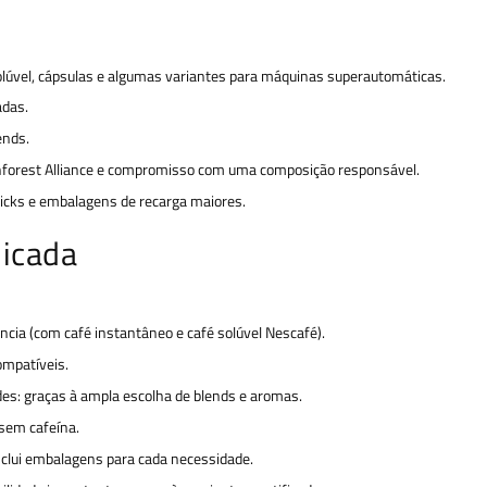
lúvel, cápsulas e algumas variantes para máquinas superautomáticas.
adas.
ends.
inforest Alliance e compromisso com uma composição responsável.
icks e embalagens de recarga maiores.
dicada
cia (com café instantâneo e café solúvel Nescafé).
ompatíveis.
des: graças à ampla escolha de blends e aromas.
 sem cafeína.
clui embalagens para cada necessidade.