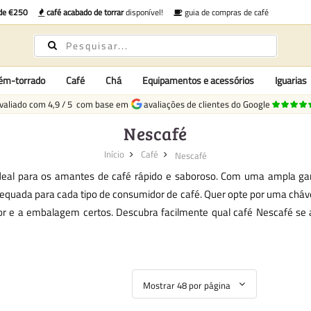
 de €250
café acabado de torrar
disponível!
guia de compras de café
cém-torrado
Café
Chá
Equipamentos e acessórios
Iguarias
valiado com
4,9
/
5
com base em
avaliações de clientes do Google
Nescafé
Início
Café
Nescafé
al para os amantes de café rápido e saboroso. Com uma ampla gam
quada para cada tipo de consumidor de café. Quer opte por uma cháven
r e a embalagem certos. Descubra facilmente qual café Nescafé se 