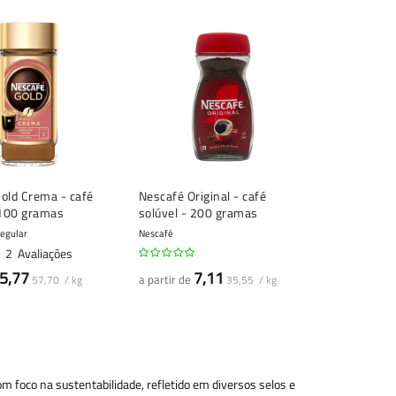
old Crema - café
Nescafé Original - café
 100 gramas
solúvel - 200 gramas
Regular
Nescafé
2
Avaliações
5,77
7,11
a partir de
57,70 / kg
35,55 / kg
 foco na sustentabilidade, refletido em diversos selos e