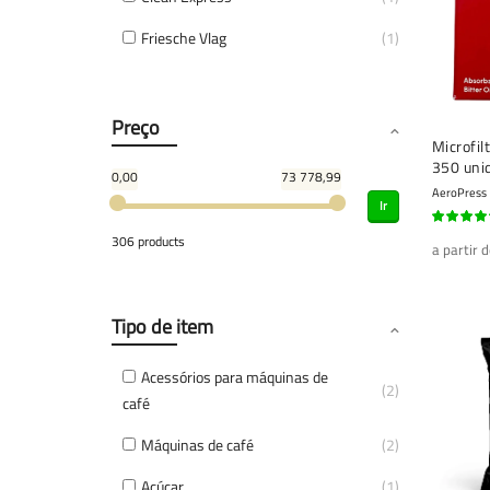
Friesche Vlag
1
Preço
Microfil
350 uni
0,00
73 778,99
AeroPress
Ir
90%
306 products
a partir 
Tipo de item
Acessórios para máquinas de
2
café
Máquinas de café
2
Açúcar
1