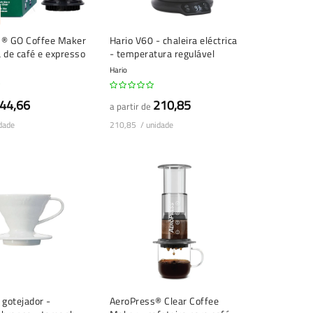
s® GO Coffee Maker
Hario V60 - chaleira eléctrica
 de café e expresso
- temperatura regulável
Hario
44,66
210,85
a partir de
dade
210,85 / unidade
 gotejador -
AeroPress® Clear Coffee