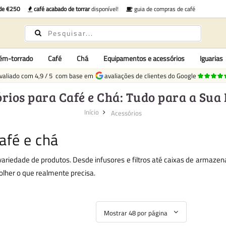
 de €250
café acabado de torrar
disponível!
guia de compras de café
cém-torrado
Café
Chá
Equipamentos e acessórios
Iguarias
valiado com
4,9
/
5
com base em
avaliações de clientes do Google
rios para Café e Chá: Tudo para a Sua
Início
Acessórios
afé e chá
ariedade de produtos. Desde infusores e filtros até caixas de armaz
colher o que realmente precisa.