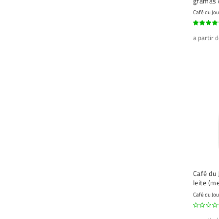
gramas 
pauzinh
Café du Jou
100%
a partir 
Café du 
leite (m
Café du Jou