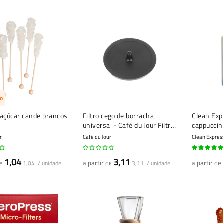
o
 açúcar cande brancos
Filtro cego de borracha
Clean Exp
universal - Café du Jour Filtro
cappuccin
cego de borracha Ø 50mm -
de limpeza
r
Café du Jour
Clean Expres
Ferramenta de limpeza para
de limpez
máquinas de café expresso
100%
1,04
3,11
de
a partir de
a partir de
1,04 / unidade
3,11 / unidade