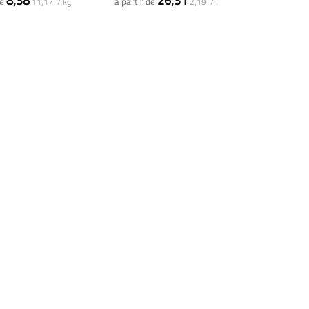
8,38
26,31
de
a partir de
11,17 / kg
2,19 / l