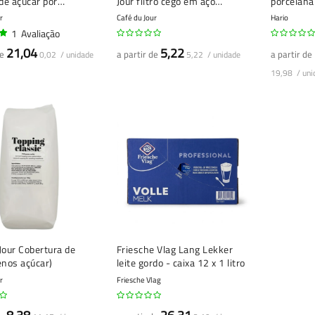
de açúcar por
Jour filtro cego em aço
porcelana
o - 1000 unidades
inoxidável - Ferramenta de
01
r
Café du Jour
Hario
limpeza para máquinas de
1
Avaliação
café expresso
21,04
5,22
de
a partir de
a partir de
0,02 / unidade
5,22 / unidade
19,98 / uni
Jour Cobertura de
Friesche Vlag Lang Lekker
enos açúcar)
leite gordo - caixa 12 x 1 litro
r
Friesche Vlag