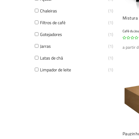
Chaleiras
1
Mistura 
Filtros de café
1
Café du Jou
Gotejadores
1
Jarras
1
a partir 
Latas de chá
1
Limpador de leite
1
Pauzinho