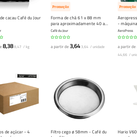
Promoção
Promoção
de cacau Café du Jour
Forma de chá 61 x 88 mm
Aeropres
para aproximadamente 40 a
- máquina
50 gramas de chá
r
Café du Jour
AeroPress
8,38
3,64
de
a partir de
a partir de
8,47 / kg
3,64 / unidade
44,66 / uni
s de açúcar - 4
Filtro cego ø 58mm - Café du
Hario V60