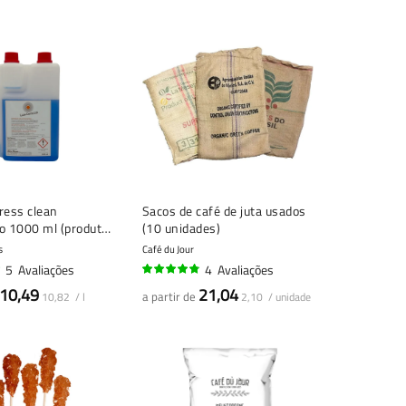
ress clean
Sacos de café de juta usados
o 1000 ml (produto
(10 unidades)
 de leite / produto
s
Café du Jour
a de cappuccino)
5
Avaliações
4
Avaliações
93%
10,49
21,04
a partir de
10,82 / l
2,10 / unidade