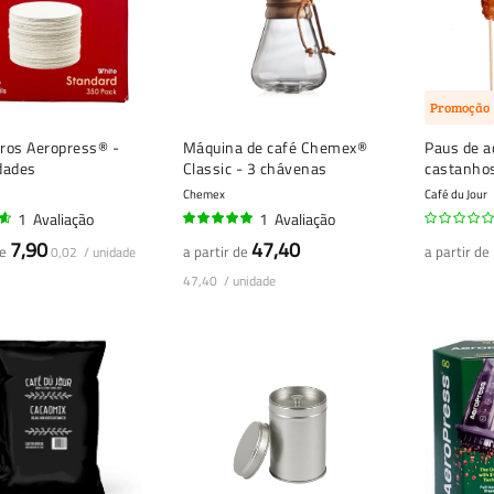
Promoção
tros Aeropress® -
Máquina de café Chemex®
Paus de a
dades
Classic - 3 chávenas
castanho
Chemex
Café du Jour
1
Avaliação
1
Avaliação
100%
7,90
47,40
de
a partir de
a partir de
0,02 / unidade
47,40 / unidade