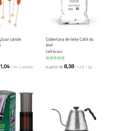
çúcar cande
Cobertura de leite Café du
s
Jour
Café du Jour
1,04
8,38
a partir de
1,04 / unidade
11,29 / kg