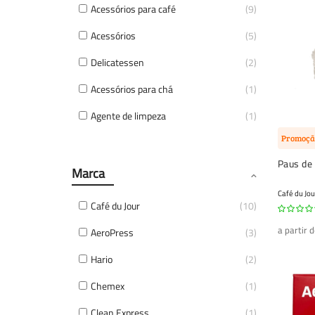
Acessórios para café
9
Acessórios
5
Delicatessen
2
Acessórios para chá
1
Agente de limpeza
1
Promoçã
Paus de
Marca
Café du Jou
Café du Jour
10
a partir 
AeroPress
3
Hario
2
Chemex
1
Clean Express
1